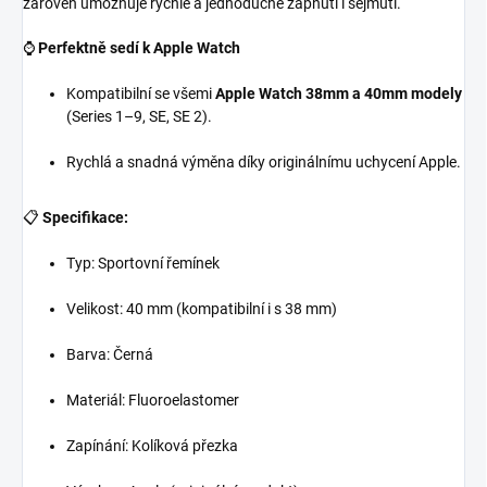
zároveň umožňuje rychlé a jednoduché zapnutí i sejmutí.
⌚️
Perfektně sedí k Apple Watch
Kompatibilní se všemi
Apple Watch 38mm a 40mm modely
(Series 1–9, SE, SE 2).
Rychlá a snadná výměna díky originálnímu uchycení Apple.
📋
Specifikace:
Typ: Sportovní řemínek
Velikost: 40 mm (kompatibilní i s 38 mm)
Barva: Černá
Materiál: Fluoroelastomer
Zapínání: Kolíková přezka