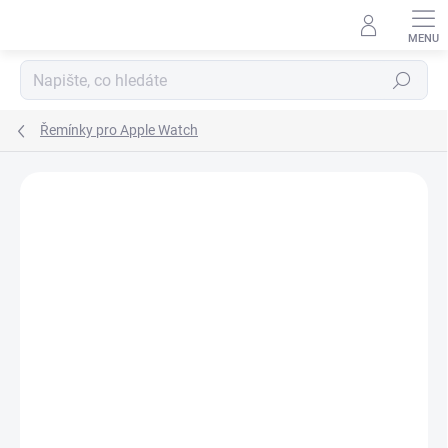
Přejít
na
obsah
Hledat
Řemínky pro Apple Watch
Podrobnosti hodnocení
Neohodnoceno
ZNAČKA:
APPLE