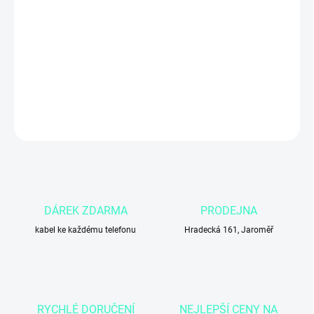
11.8.2026
−
+
Přidat do košíku
DETAILNÍ INFORMACE
ZEPTAT SE
DÁREK ZDARMA
PRODEJNA
kabel ke každému telefonu
Hradecká 161, Jaroměř
RYCHLÉ DORUČENÍ
NEJLEPŠÍ CENY NA