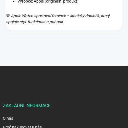
Výrobce: Apple (originální produkt)
💬
Apple Watch sportovní řemínek – ikonický doplněk, který
spojuje styl, funkčnost a pohodlí.
Z
á
p
a
t
í
ZÁKLADNÍ INFORMACE
O nás
Proč nakupovat u nás