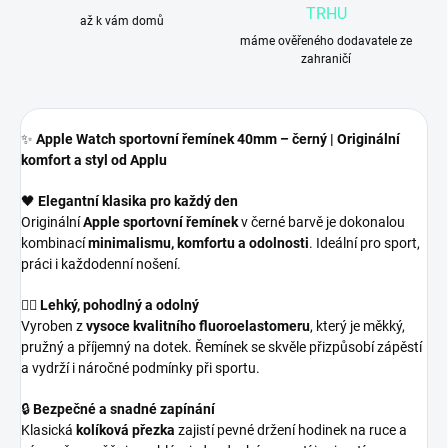
TRHU
až k vám domů
máme ověřeného dodavatele ze
zahraničí
✨
Apple Watch sportovní řemínek 40mm – černý | Originální
komfort a styl od Applu
🖤
Elegantní klasika pro každý den
Originální
Apple sportovní řemínek
v černé barvě je dokonalou
kombinací
minimalismu, komfortu a odolnosti
. Ideální pro sport,
práci i každodenní nošení.
🏃‍♀️
Lehký, pohodlný a odolný
Vyroben z
vysoce kvalitního fluoroelastomeru
, který je měkký,
pružný a příjemný na dotek. Řemínek se skvěle přizpůsobí zápěstí
a vydrží i náročné podmínky při sportu.
🔒
Bezpečné a snadné zapínání
Klasická
kolíková přezka
zajistí pevné držení hodinek na ruce a