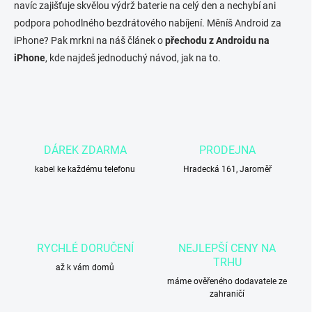
navíc zajišťuje skvělou výdrž baterie na celý den a nechybí ani
podpora pohodlného bezdrátového nabíjení. Měníš Android za
iPhone? Pak mrkni na náš článek o
přechodu z Androidu na
iPhone
, kde najdeš jednoduchý návod, jak na to.
DÁREK ZDARMA
PRODEJNA
kabel ke každému telefonu
Hradecká 161, Jaroměř
RYCHLÉ DORUČENÍ
NEJLEPŠÍ CENY NA
TRHU
až k vám domů
máme ověřeného dodavatele ze
zahraničí