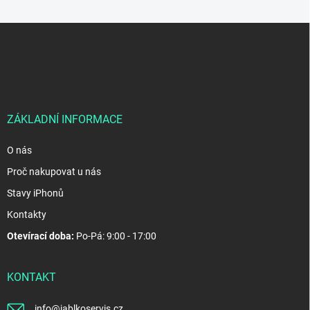
Z
á
p
a
t
í
ZÁKLADNÍ INFORMACE
O nás
Proč nakupovat u nás
Stavy iPhonů
Kontakty
Otevírací doba:
Po-Pá: 9:00 - 17:00
KONTAKT
info
@
jablkoservis.cz