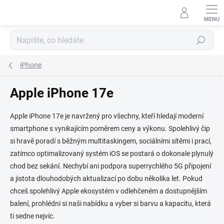
Přejít
na
obsah
Hledat
iPhone
Apple iPhone 17e
Apple iPhone 17e je navržený pro všechny, kteří hledají moderní
smartphone s vynikajícím poměrem ceny a výkonu. Spolehlivý čip
si hravě poradí s běžným multitaskingem, sociálními sítěmi i prací,
zatímco optimalizovaný systém iOS se postará o dokonale plynulý
chod bez sekání. Nechybí ani podpora superrychlého 5G připojení
a jistota dlouhodobých aktualizací po dobu několika let. Pokud
chceš spolehlivý Apple ekosystém v odlehčeném a dostupnějším
balení, prohlédni si naši nabídku a vyber si barvu a kapacitu, která
ti sedne nejvíc.