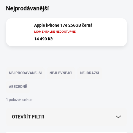
Nejprodávanější
Apple iPhone 17e 256GB černá
MOMENTÁLNĚ NEDOSTUPNÉ
14 490 Kč
Ř
a
NEJPRODÁVANĚJŠÍ
NEJLEVNĚJŠÍ
NEJDRAŽŠÍ
z
e
ABECEDNĚ
n
í
1
položek celkem
p
r
OTEVŘÍT FILTR
o
d
u