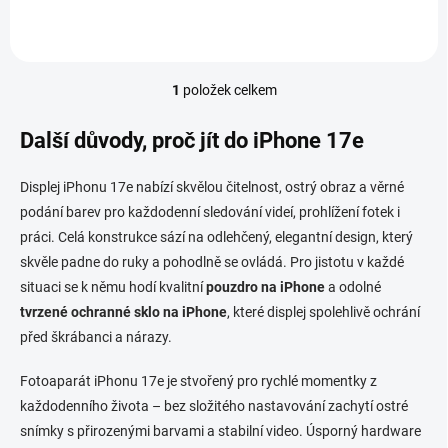
model kombinuje ultra-tenký
elegantní design, extrémně...
1
položek celkem
O
v
l
Další důvody, proč jít do iPhone 17e
á
d
Displej iPhonu 17e nabízí skvělou čitelnost, ostrý obraz a věrné
a
c
podání barev pro každodenní sledování videí, prohlížení fotek i
í
práci. Celá konstrukce sází na odlehčený, elegantní design, který
p
skvěle padne do ruky a pohodlně se ovládá. Pro jistotu v každé
r
v
situaci se k němu hodí kvalitní
pouzdro na iPhone
a odolné
k
tvrzené ochranné sklo na iPhone
, které displej spolehlivě ochrání
y
před škrábanci a nárazy.
v
ý
Fotoaparát iPhonu 17e je stvořený pro rychlé momentky z
p
i
každodenního života – bez složitého nastavování zachytí ostré
s
snímky s přirozenými barvami a stabilní video. Úsporný hardware
u