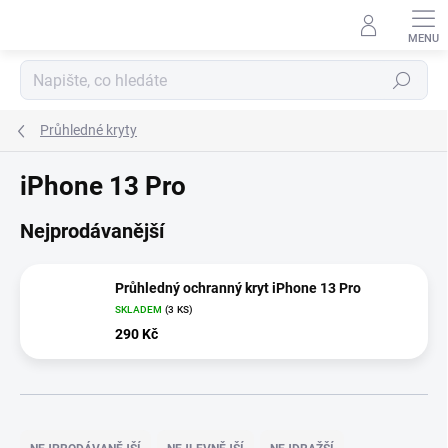
Přejít
na
obsah
Hledat
Průhledné kryty
iPhone 13 Pro
Nejprodávanější
Průhledný ochranný kryt iPhone 13 Pro
SKLADEM
(3 KS)
290 Kč
Ř
a