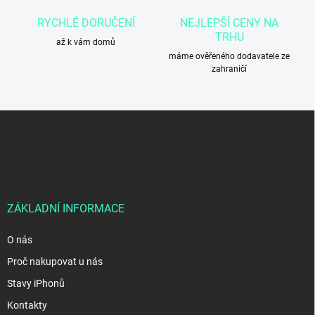
v
RYCHLÉ DORUČENÍ
NEJLEPŠÍ CENY NA
ý
TRHU
p
až k vám domů
i
máme ověřeného dodavatele ze
s
zahraničí
u
Z
á
p
a
t
í
ZÁKLADNÍ INFORMACE
O nás
Proč nakupovat u nás
Stavy iPhonů
Kontakty