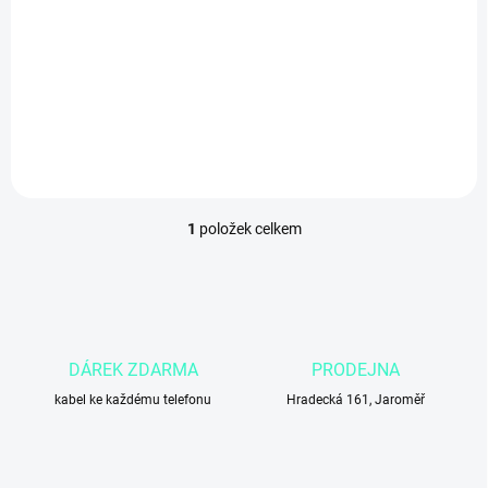
t
ů
290 Kč
239,67 Kč bez DPH
Do košíku
1
položek celkem
O
v
l
á
d
a
c
DÁREK ZDARMA
PRODEJNA
í
kabel ke každému telefonu
p
Hradecká 161, Jaroměř
r
v
k
y