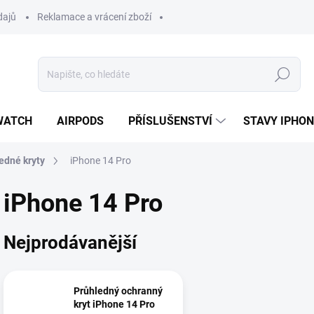
dajů
Reklamace a vrácení zboží
Hledat
WATCH
AIRPODS
PŘÍSLUŠENSTVÍ
STAVY IPHO
edné kryty
iPhone 14 Pro
iPhone 14 Pro
Nejprodávanější
Průhledný ochranný
kryt iPhone 14 Pro