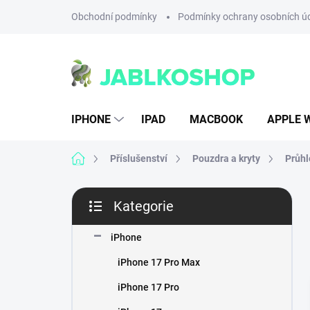
Přejít
Obchodní podmínky
Podmínky ochrany osobních ú
na
obsah
IPHONE
IPAD
MACBOOK
APPLE 
Domů
Příslušenství
Pouzdra a kryty
Průhl
P
Kategorie
o
Přeskočit
s
kategorie
t
iPhone
r
iPhone 17 Pro Max
a
n
iPhone 17 Pro
n