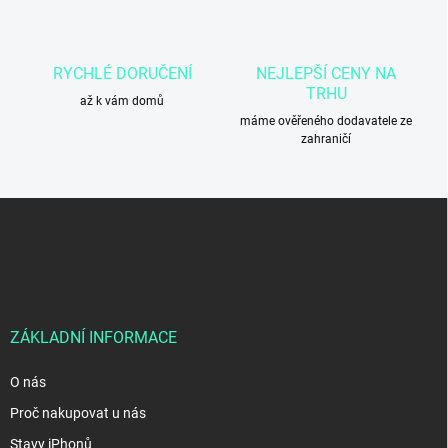
v
k
y
v
RYCHLÉ DORUČENÍ
NEJLEPŠÍ CENY NA
ý
TRHU
p
až k vám domů
i
máme ověřeného dodavatele ze
s
zahraničí
u
Z
á
p
a
t
í
ZÁKLADNÍ INFORMACE
O nás
Proč nakupovat u nás
Stavy iPhonů