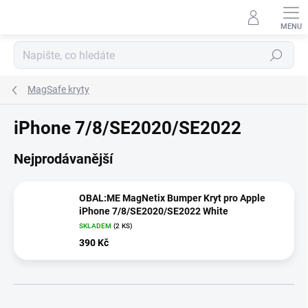
Přejít
na
obsah
Hledat
MagSafe kryty
iPhone 7/8/SE2020/SE2022
Nejprodávanější
OBAL:ME MagNetix Bumper Kryt pro Apple
iPhone 7/8/SE2020/SE2022 White
SKLADEM
(2 KS)
390 Kč
Ř