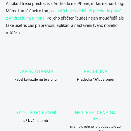
i
A pokud třeba přecházíš z Androidu na iPhone, mrkni na náš blog.
s
Máme tam článek o tom,
co potřebuješ vědět při přechodu právě
u
z Androidu na iPhone
. Po jeho přečtení budeš nejen moudřejší, ale
také ušetříš čas při přenosu aplikací a nastavení tvého nového
miláčka.
DÁREK ZDARMA
PRODEJNA
kabel ke každému telefonu
Hradecká 161, Jaroměř
RYCHLÉ DORUČENÍ
NEJLEPŠÍ CENY NA
TRHU
až k vám domů
máme ověřeného dodavatele ze