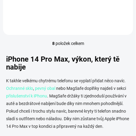
ProMotion OLED displej,
fialové barvě nabízí velký 6,7″
výkonný čip A16 Bionic a
ProMotion OLED displej,
profesionální fotoaparátový
výkonný čip A16 Bionic a
systém s 48 Mpx. Ideální...
profesionální fotoaparátový
systém s 48 Mpx....
8
položek celkem
O
v
l
iPhone 14 Pro Max, výkon, který tě
á
nabije
d
a
c
K takhle velkému chytrému telefonu se vyplatí přidat něco navíc.
í
Ochranné sklo
,
pevný obal
nebo MagSafe doplňky najdeš v sekci
p
příslušenství k iPhonu
. MagSafe držáky ti zjednoduší používání v
r
v
autě a bezdrátové nabíjení bude díky nim mnohem pohodlnější.
k
Pokud chceš i trochu stylu navíc, barevné kryty ti telefon snadno
y
sladí s outfitem nebo náladou. Díky nim zůstane tvůj Apple iPhone
v
ý
14 Pro Max v top kondici a připravený na každý den.
p