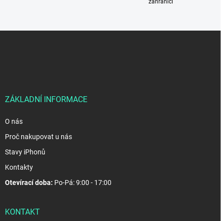
zahraničí
Z
á
p
a
t
í
ZÁKLADNÍ INFORMACE
O nás
Proč nakupovat u nás
Stavy iPhonů
Kontakty
Otevírací doba:
Po-Pá: 9:00 - 17:00
KONTAKT