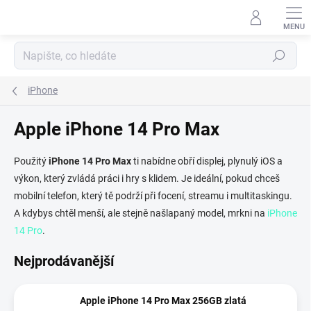
Přejít
na
obsah
Hledat
iPhone
Apple iPhone 14 Pro Max
Použitý
iPhone 14 Pro Max
ti nabídne obří displej, plynulý iOS a
výkon, který zvládá práci i hry s klidem. Je ideální, pokud chceš
mobilní telefon, který tě podrží při focení, streamu i multitaskingu.
A kdybys chtěl menší, ale stejně našlapaný model, mrkni na
iPhone
14 Pro
.
Nejprodávanější
Apple iPhone 14 Pro Max 256GB zlatá