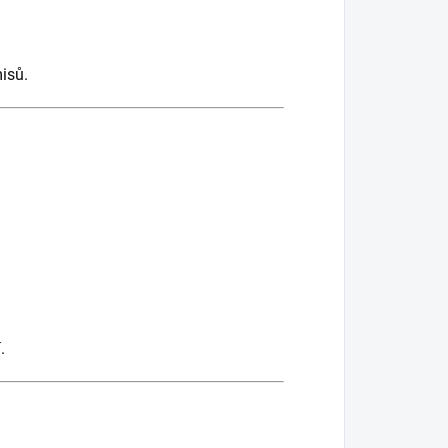
isů.
.