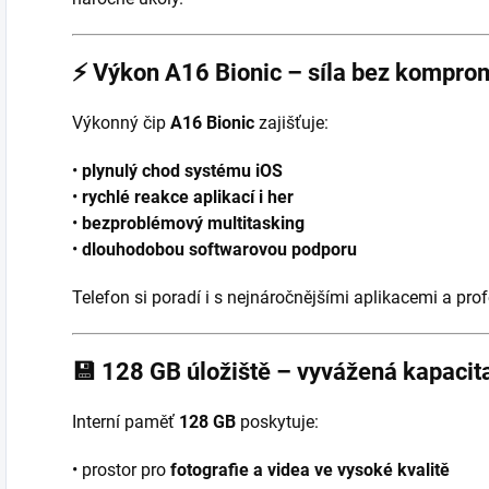
⚡
Výkon A16 Bionic – síla bez kompro
Výkonný čip
A16 Bionic
zajišťuje:
•
plynulý chod systému iOS
•
rychlé reakce aplikací i her
•
bezproblémový multitasking
•
dlouhodobou softwarovou podporu
Telefon si poradí i s nejnáročnějšími aplikacemi a pro
💾
128 GB úložiště – vyvážená kapacit
Interní paměť
128 GB
poskytuje:
• prostor pro
fotografie a videa ve vysoké kvalitě