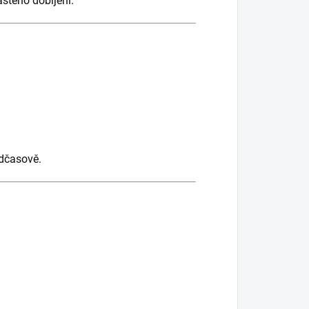
astého dobíjení.
adčasově.