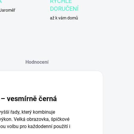
A
RYCHLÉ
DORUČENÍ
 Jaroměř
až k vám domů
Hodnocení
 – vesmírně černá
yšší řady, který kombinuje
 výkon. Velká obrazovka, špičkové
ou volbu pro každodenní použití i