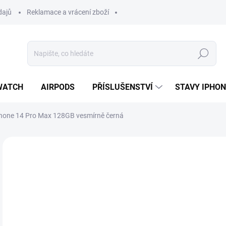
dajů
Reklamace a vrácení zboží
Hledat
WATCH
AIRPODS
PŘÍSLUŠENSTVÍ
STAVY IPHO
Phone 14 Pro Max 128GB vesmírně černá
Neohodnoceno
Podrobnosti hodnocení
ZNAČKA:
APPLE
12
12 
Měr
MO
cena
OCH