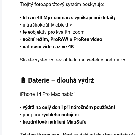
Trojitý fotoaparátový systém poskytuje:
•
hlavní 48 Mpx snímač s vynikajícími detaily
• ultraširokoúhlý objektiv
• teleobjektiv pro kvalitní zoom
•
noční režim, ProRAW a ProRes video
•
natáčení videa až ve 4K
Skvělé výsledky bez ohledu na světelné podmínky.
🔋
Baterie – dlouhá výdrž
iPhone 14 Pro Max nabízí:
•
výdrž na celý den i při náročném používání
• podporu
rychlého nabíjení
•
bezdrátové nabíjení MagSafe