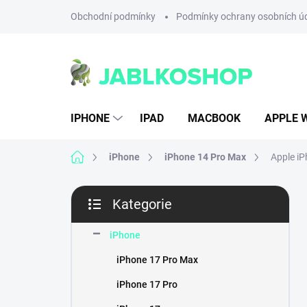
Přejít
Obchodní podmínky
Podmínky ochrany osobních ú
na
obsah
IPHONE
IPAD
MACBOOK
APPLE 
Domů
iPhone
iPhone 14 Pro Max
Apple i
P
Kategorie
o
Přeskočit
s
kategorie
t
iPhone
r
iPhone 17 Pro Max
a
n
iPhone 17 Pro
n