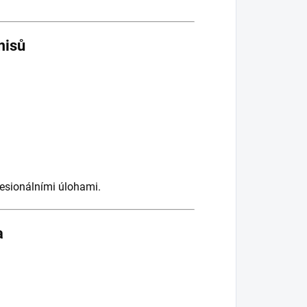
misů
fesionálními úlohami.
a