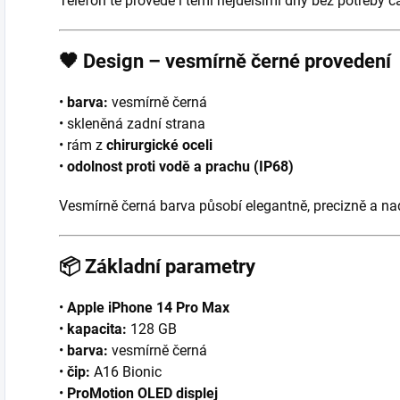
Telefon tě provede i těmi nejdelšími dny bez potřeby č
🖤
Design – vesmírně černé provedení
•
barva:
vesmírně černá
• skleněná zadní strana
• rám z
chirurgické oceli
•
odolnost proti vodě a prachu (IP68)
Vesmírně černá barva působí elegantně, precizně a n
📦
Základní parametry
•
Apple iPhone 14 Pro Max
•
kapacita:
128 GB
•
barva:
vesmírně černá
•
čip:
A16 Bionic
•
ProMotion OLED displej