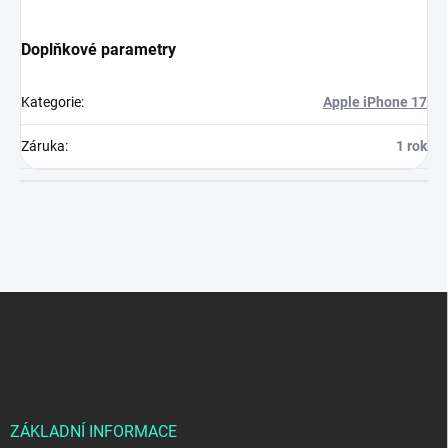
Doplňkové parametry
Kategorie
:
Apple iPhone 17
Záruka
:
1 rok
Z
á
p
a
t
í
ZÁKLADNÍ INFORMACE