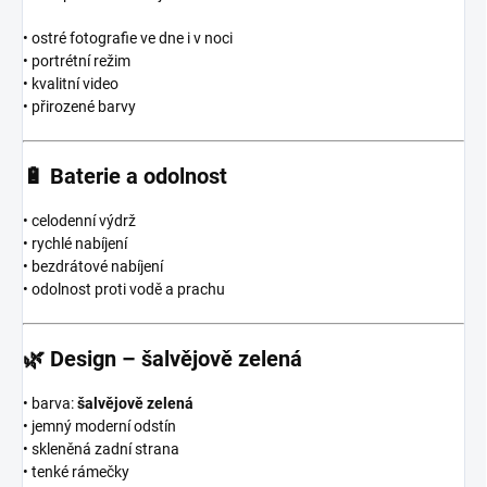
• ostré fotografie ve dne i v noci
• portrétní režim
• kvalitní video
• přirozené barvy
🔋
Baterie a odolnost
• celodenní výdrž
• rychlé nabíjení
• bezdrátové nabíjení
• odolnost proti vodě a prachu
🌿
Design – šalvějově zelená
• barva:
šalvějově zelená
• jemný moderní odstín
• skleněná zadní strana
• tenké rámečky