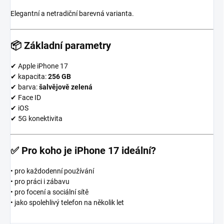
Elegantní a netradiční barevná varianta.
📦
Základní parametry
✔ Apple iPhone 17
✔ kapacita:
256 GB
✔ barva:
šalvějově zelená
✔ Face ID
✔ iOS
✔ 5G konektivita
✅
Pro koho je iPhone 17 ideální?
• pro každodenní používání
• pro práci i zábavu
• pro focení a sociální sítě
• jako spolehlivý telefon na několik let