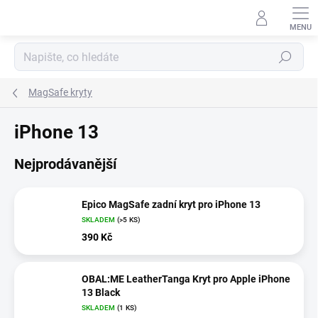
Přejít
na
obsah
Hledat
MagSafe kryty
iPhone 13
Nejprodávanější
Epico MagSafe zadní kryt pro iPhone 13
SKLADEM
(>5 KS)
390 Kč
OBAL:ME LeatherTanga Kryt pro Apple iPhone
13 Black
SKLADEM
(1 KS)