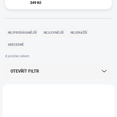
349 Kč
Ř
a
NEJPRODÁVANĚJŠÍ
NEJLEVNĚJŠÍ
NEJDRAŽŠÍ
z
e
ABECEDNĚ
n
í
2
položek celkem
p
r
OTEVŘÍT FILTR
o
d
u
V
k
ý
t
p
ů
i
s
p