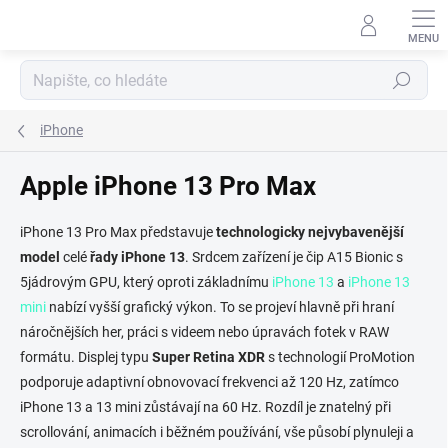
Přejít
na
obsah
Hledat
iPhone
Apple iPhone 13 Pro Max
iPhone 13 Pro Max představuje
technologicky nejvybavenější
model
celé
řady iPhone 13
. Srdcem zařízení je čip A15 Bionic s
5jádrovým GPU, který oproti základnímu
iPhone 13
a
iPhone 13
mini
nabízí vyšší grafický výkon. To se projeví hlavně při hraní
náročnějších her, práci s videem nebo úpravách fotek v RAW
formátu. Displej typu
Super Retina XDR
s technologií ProMotion
podporuje adaptivní obnovovací frekvenci až 120 Hz, zatímco
iPhone 13 a 13 mini zůstávají na 60 Hz. Rozdíl je znatelný při
scrollování, animacích i běžném používání, vše působí plynuleji a