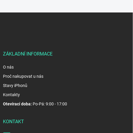
Z
á
p
a
t
í
ZÁKLADNÍ INFORMACE
O nás
Proč nakupovat u nás
Stavy iPhonů
Kontakty
Otevírací doba:
Po-Pá: 9:00 - 17:00
KONTAKT