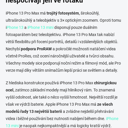
nespočívají jen ve foťáku
d
a
c
iPhone 13 Pro Max má
trojitý fotosystém,
širokoúhlý,
í
ultraširokoúhlý a teleobjektiv s 3× optickým zoomem. Oproti tomu
p
i
Phone 13
a
iPhone 13 mini
disponují pouze duálním
r
v
fotoaparátem bez teleobjektivu. iPhone 13 Pro Max tak nabízí
k
větší flexibilitu při focení portrétů, detailů i vzdálenějších objektů.
y
Nechybí
podpora ProRAW
a pokročilé možnosti natáčení videa
v
ý
včetně ProRes, což ocení náročnější uživatelé a tvůrci obsahu.
p
Všechny modely sice podporují noční režim a filmový mód, ale Pro
i
verze mají díky větším snímačům lepší práci se světlem a detaily.
s
u
Z hlediska konstrukce používá iPhone 13 Pro Max
chirurgickou
ocel,
zatímco základní modely mají hliníkový rám. To znamená
vyšší odolnost, ale také o něco vyšší hmotnost. Největší rozdíl je
však ve výdrži baterie. Apple iPhone 13 Pro Max má
ze všech
modelů řady 13 největší baterii
a zvládne nejdelší přehrávání
videa i běžné používání bez nutnosti nabíjení během dne.
iPhone
13 mini
je naopak nejkompaktnější a má logicky kratší výdrž.