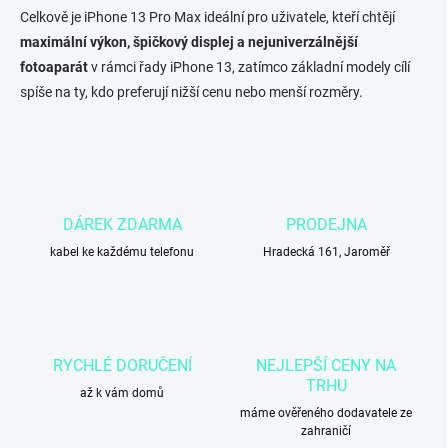
Celkově je iPhone 13 Pro Max ideální pro uživatele, kteří chtějí
maximální výkon, špičkový displej a nejuniverzálnější
fotoaparát
v rámci řady iPhone 13, zatímco základní modely cílí
spíše na ty, kdo preferují nižší cenu nebo menší rozměry.
DÁREK ZDARMA
PRODEJNA
kabel ke každému telefonu
Hradecká 161, Jaroměř
RYCHLÉ DORUČENÍ
NEJLEPŠÍ CENY NA
TRHU
až k vám domů
máme ověřeného dodavatele ze
zahraničí