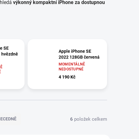
 hledá
výkonný kompaktní iPhone za dostupnou
e SE
Apple iPhone SE
 hvězdně
2022 128GB červená
MOMENTÁLNĚ
Ě
NEDOSTUPNÉ
É
4 190 Kč
6
položek celkem
BECEDNĚ