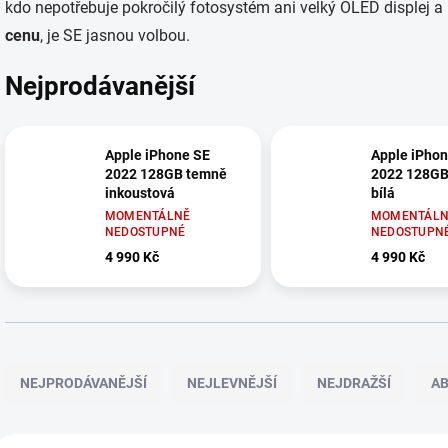
kdo nepotřebuje pokročilý fotosystém ani velký OLED displej a
cenu
, je SE jasnou volbou.
Nejprodávanější
Apple iPhone SE
Apple iPhon
2022 128GB temně
2022 128GB
inkoustová
bílá
MOMENTÁLNĚ
MOMENTÁLN
NEDOSTUPNÉ
NEDOSTUPN
4 990 Kč
4 990 Kč
Ř
a
NEJPRODÁVANĚJŠÍ
NEJLEVNĚJŠÍ
NEJDRAŽŠÍ
A
z
e
n
V