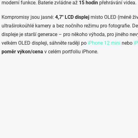
í
moderní funkce. Baterie zvládne až
15 hodin
přehrávání videa.
p
r
Kompromisy jsou jasné:
4,7″ LCD displej
místo OLED (méně živé
v
k
ultraširokoúhlé kamery a bez nočního režimu pro fotografie. D
y
displeje je starší generace – pro někoho výhoda, pro jiného ne
v
ý
velkém OLED displeji, sáhněte raději po
iPhone 12 mini
nebo
i
p
poměr výkon/cena
v celém portfoliu iPhone.
i
s
u