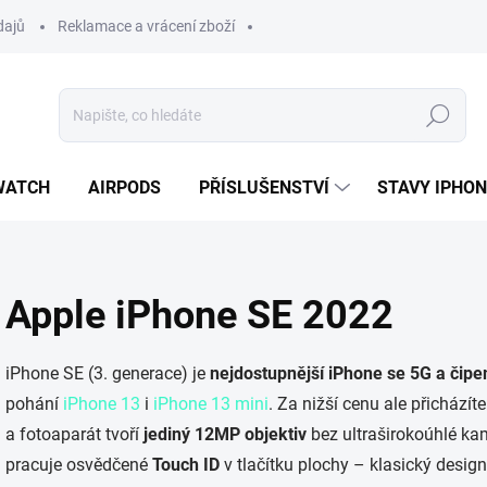
dajů
Reklamace a vrácení zboží
Hledat
WATCH
AIRPODS
PŘÍSLUŠENSTVÍ
STAVY IPHO
Apple iPhone SE 2022
iPhone SE (3. generace) je
nejdostupnější iPhone se 5G a čip
pohání
iPhone 13
i
iPhone 13 mini
. Za nižší cenu ale přichází
a fotoaparát tvoří
jediný 12MP objektiv
bez ultraširokoúhlé ka
pracuje osvědčené
Touch ID
v tlačítku plochy – klasický design, 