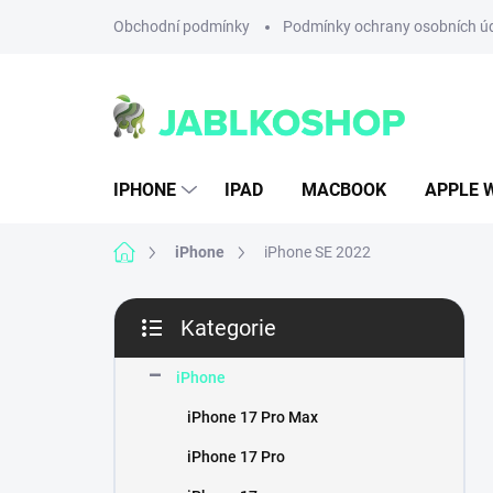
Přejít
Obchodní podmínky
Podmínky ochrany osobních ú
na
obsah
IPHONE
IPAD
MACBOOK
APPLE 
Domů
iPhone
iPhone SE 2022
P
Kategorie
o
Přeskočit
s
kategorie
t
iPhone
r
iPhone 17 Pro Max
a
n
iPhone 17 Pro
n