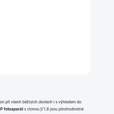
4 490 Kč
4 490 Kč bez DPH
etail
Detail
) 64 GB
DUCT
Apple iPhone SE (2022) 64 GB
p A15
v temně inkoustové barvě
ěry,
(Midnight) nabízí výkonný čip
oaparát
A15 Bionic, kompaktní
.
rozměry, Touch ID a kvalitní
fotoaparát. Ideální volba pro
ty, kteří...
on při všech běžných úkolech i s výhledem do
P fotoaparát
s clonou ƒ/1,8 jsou plnohodnotné