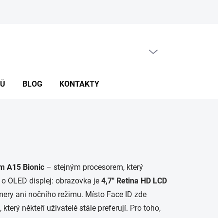
PRÁZDNÝ KOŠÍK
NÁKUPNÍ
KOŠÍK
NŮ
BLOG
KONTAKTY
em A15 Bionic
– stejným procesorem, který
te o OLED displej: obrazovka je
4,7″ Retina HD LCD
mery ani nočního režimu. Místo Face ID zde
který někteří uživatelé stále preferují. Pro toho,