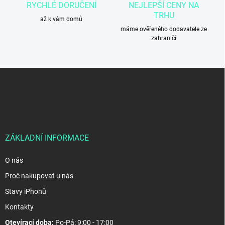
RYCHLÉ DORUČENÍ
NEJLEPŠÍ CENY NA
ý
TRHU
p
až k vám domů
i
máme ověřeného dodavatele ze
s
zahraničí
u
Z
á
p
a
t
í
ZÁKLADNÍ INFORMACE
O nás
Proč nakupovat u nás
Stavy iPhonů
Kontakty
Otevírací doba:
Po-Pá: 9:00 - 17:00