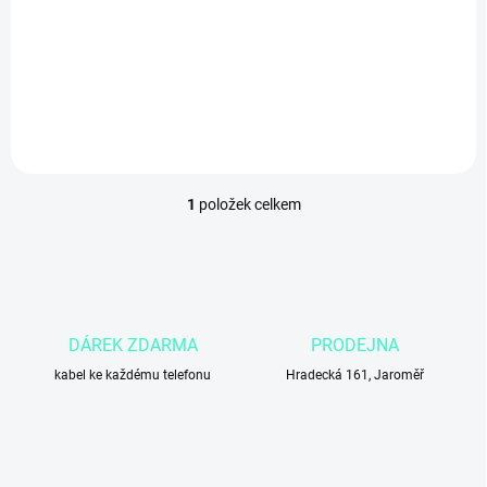
t
699 Kč
ů
577,69 Kč bez DPH
Do košíku
1
položek celkem
O
v
l
á
d
a
c
DÁREK ZDARMA
PRODEJNA
í
kabel ke každému telefonu
p
Hradecká 161, Jaroměř
r
v
k
y
v