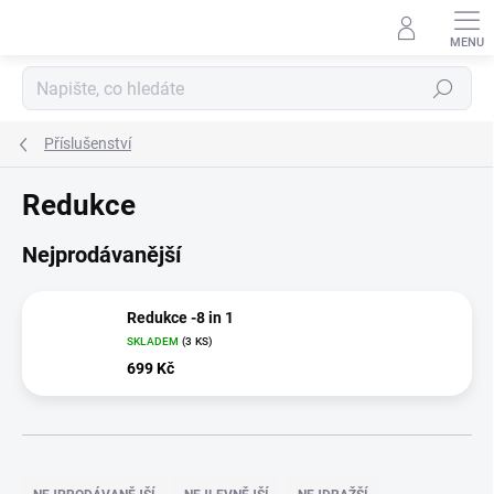
Přejít
na
obsah
Hledat
Příslušenství
Redukce
Nejprodávanější
Redukce -8 in 1
SKLADEM
(3 KS)
699 Kč
Ř
a