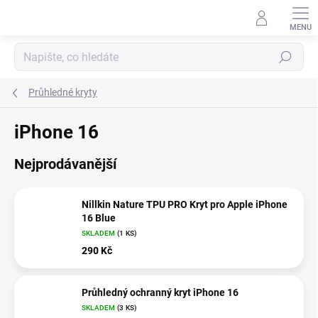
Přejít
na
obsah
Hledat
Průhledné kryty
iPhone 16
Nejprodávanější
Nillkin Nature TPU PRO Kryt pro Apple iPhone
16 Blue
SKLADEM
(1 KS)
290 Kč
Průhledný ochranný kryt iPhone 16
SKLADEM
(3 KS)