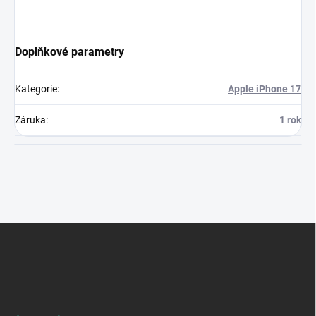
Doplňkové parametry
Kategorie
:
Apple iPhone 17
Záruka
:
1 rok
Z
á
p
a
t
í