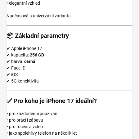
• elegantní vzhled
Nadčasová a univerzální varianta.
📦
Základní parametry
✔ Apple iPhone 17
✔ kapacita:
256 GB
✔ barva:
černá
✔ Face ID
✔ iOS
✔ 5G konektivita
✅
Pro koho je iPhone 17 ideální?
• pro každodenní používání
• pro práci i zábavu
• pro focení a video
• jako spolehlivý telefon na několik let