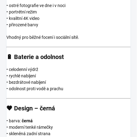
• ostré fotografie ve dne i v noci
• portrétní režim
• kvalitní 4K video
• přirozené barvy
Vhodný pro běžné focení i sociální sítě.
🔋
Baterie a odolnost
• celodenní výdrž
• rychlé nabíjení
• bezdrátové nabíjení
• odolnost proti vodě a prachu
🖤
Design – černá
• barva:
černá
• moderní tenké rámečky
• skleněná zadní strana