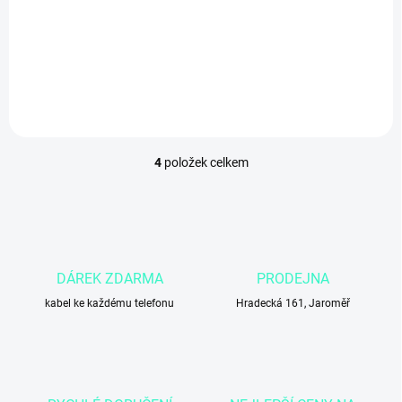
371,07 Kč bez DPH
371,07 Kč bez DPH
Do košíku
Do košíku
4
položek celkem
O
v
l
á
d
a
c
DÁREK ZDARMA
PRODEJNA
í
kabel ke každému telefonu
p
Hradecká 161, Jaroměř
r
v
k
y
v