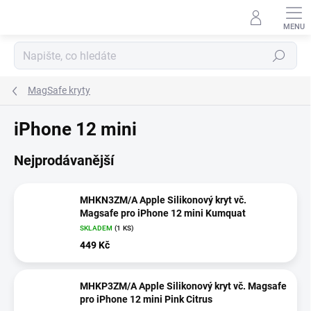
Přejít
na
obsah
Hledat
MagSafe kryty
iPhone 12 mini
Nejprodávanější
MHKN3ZM/A Apple Silikonový kryt vč.
Magsafe pro iPhone 12 mini Kumquat
SKLADEM
(1 KS)
449 Kč
MHKP3ZM/A Apple Silikonový kryt vč. Magsafe
pro iPhone 12 mini Pink Citrus