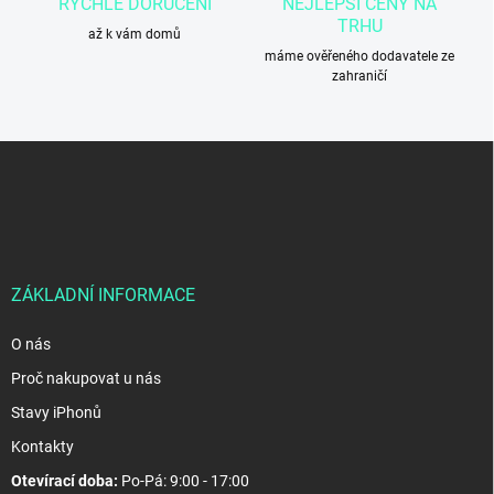
RYCHLÉ DORUČENÍ
NEJLEPŠÍ CENY NA
ý
TRHU
p
až k vám domů
i
máme ověřeného dodavatele ze
s
zahraničí
u
Z
á
p
a
t
í
ZÁKLADNÍ INFORMACE
O nás
Proč nakupovat u nás
Stavy iPhonů
Kontakty
Otevírací doba:
Po-Pá: 9:00 - 17:00