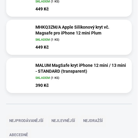
SKLADEM
(1 KS)
449 Kč
MHKQ3ZM/A Apple Silikonový kryt vč.
Magsafe pro iPhone 12 mini Plum
SKLADEM
(1 KS)
449 Kč
MALUM MagSafe kryt iPhone 12 mini / 13 mini
- STANDARD (transparent)
SKLADEM
(1 KS)
390 Kč
Ř
a
NEJPRODÁVANĚJŠÍ
NEJLEVNĚJŠÍ
NEJDRAŽŠÍ
z
e
ABECEDNĚ