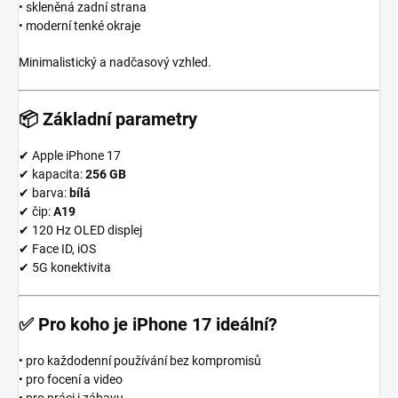
• skleněná zadní strana
• moderní tenké okraje
Minimalistický a nadčasový vzhled.
📦
Základní parametry
✔ Apple iPhone 17
✔ kapacita:
256 GB
✔ barva:
bílá
✔ čip:
A19
✔ 120 Hz OLED displej
✔ Face ID, iOS
✔ 5G konektivita
✅
Pro koho je iPhone 17 ideální?
• pro každodenní používání bez kompromisů
• pro focení a video
• pro práci i zábavu