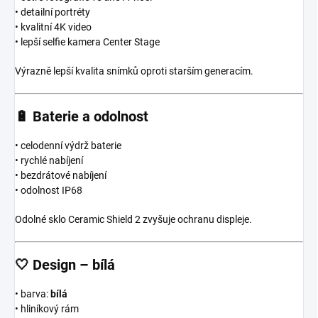
• detailní portréty
• kvalitní 4K video
• lepší selfie kamera Center Stage
Výrazně lepší kvalita snímků oproti starším generacím.
🔋
Baterie a odolnost
• celodenní výdrž baterie
• rychlé nabíjení
• bezdrátové nabíjení
• odolnost IP68
Odolné sklo Ceramic Shield 2 zvyšuje ochranu displeje.
🤍
Design – bílá
• barva:
bílá
• hliníkový rám