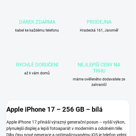
DÁREK ZDARMA
PRODEJNA
kabel ke každému telefonu
Hradecká 161, Jaroměř
RYCHLÉ DORUČENÍ
NEJLEPŠÍ CENY NA
TRHU
až k vám domů
máme ověřeného dodavatele ze
zahraničí
Apple iPhone 17 – 256 GB – bílá
Apple iPhone 17 přináší výrazný generační posun – vyšší výkon,
plynulejší displej a lepší fotoaparát v moderním a odolném těle.
Díky čipu nové generace a optimalizovanému iOS je telefon velmi