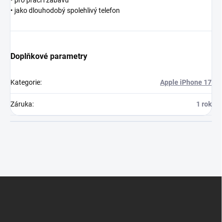
• jako dlouhodobý spolehlivý telefon
Doplňkové parametry
Kategorie
:
Apple iPhone 17
Záruka
:
1 rok
Z
á
p
a