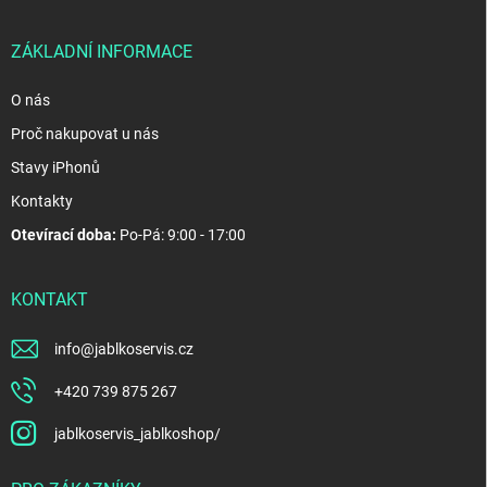
t
í
ZÁKLADNÍ INFORMACE
O nás
Proč nakupovat u nás
Stavy iPhonů
Kontakty
Otevírací doba:
Po-Pá: 9:00 - 17:00
KONTAKT
info
@
jablkoservis.cz
+420 739 875 267
jablkoservis_jablkoshop/