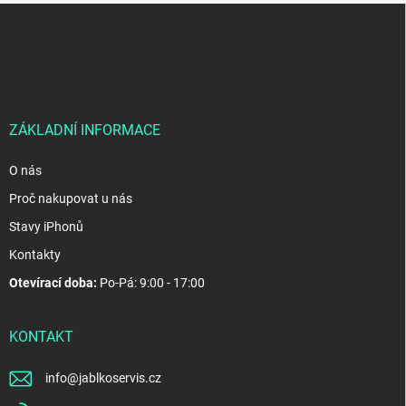
Z
á
p
a
t
í
ZÁKLADNÍ INFORMACE
O nás
Proč nakupovat u nás
Stavy iPhonů
Kontakty
Otevírací doba:
Po-Pá: 9:00 - 17:00
KONTAKT
info
@
jablkoservis.cz