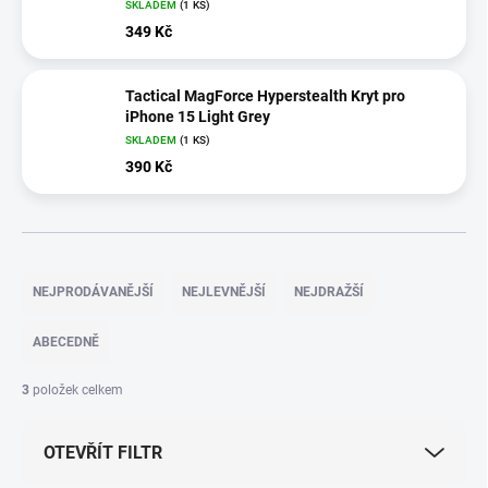
SKLADEM
(1 KS)
349 Kč
Tactical MagForce Hyperstealth Kryt pro
iPhone 15 Light Grey
SKLADEM
(1 KS)
390 Kč
Ř
a
NEJPRODÁVANĚJŠÍ
NEJLEVNĚJŠÍ
NEJDRAŽŠÍ
z
e
ABECEDNĚ
n
í
3
položek celkem
p
r
OTEVŘÍT FILTR
o
d