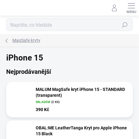
Přejít
na
obsah
Hledat
MagSafe kryty
iPhone 15
Nejprodávanější
MALUM MagSafe kryt iPhone 15 - STANDARD
(transparent)
SKLADEM
(2 KS)
390 Kč
OBAL:ME LeatherTanga Kryt pro Apple iPhone
15 Black