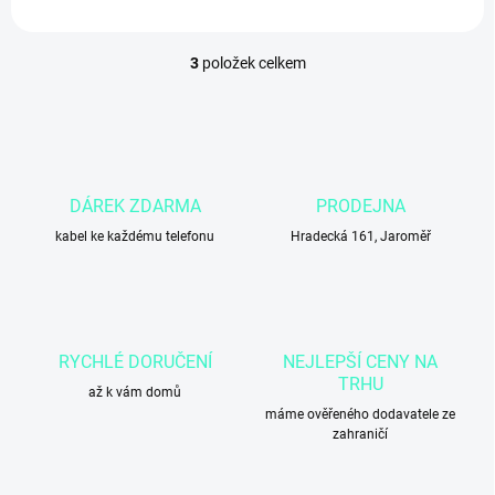
3
položek celkem
O
v
l
á
d
a
c
DÁREK ZDARMA
PRODEJNA
í
kabel ke každému telefonu
p
Hradecká 161, Jaroměř
r
v
k
y
v
RYCHLÉ DORUČENÍ
NEJLEPŠÍ CENY NA
ý
TRHU
p
až k vám domů
i
máme ověřeného dodavatele ze
s
zahraničí
u