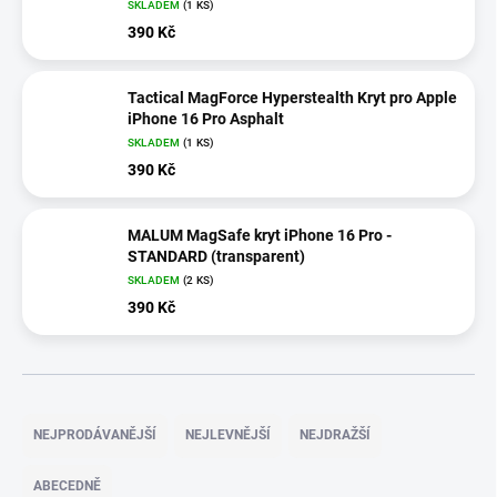
SKLADEM
(1 KS)
390 Kč
Tactical MagForce Hyperstealth Kryt pro Apple
iPhone 16 Pro Asphalt
SKLADEM
(1 KS)
390 Kč
MALUM MagSafe kryt iPhone 16 Pro -
STANDARD (transparent)
SKLADEM
(2 KS)
390 Kč
Ř
a
NEJPRODÁVANĚJŠÍ
NEJLEVNĚJŠÍ
NEJDRAŽŠÍ
z
e
ABECEDNĚ