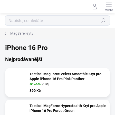
Přejít
na
obsah
Hledat
MagSafe kryty
iPhone 16 Pro
Nejprodávanější
Tactical MagForce Velvet Smoothie Kryt pro
Apple iPhone 16 Pro Pink Panther
SKLADEM
(1 KS)
390 Kč
Tactical MagForce Hyperstealth Kryt pro Apple
iPhone 16 Pro Forest Green