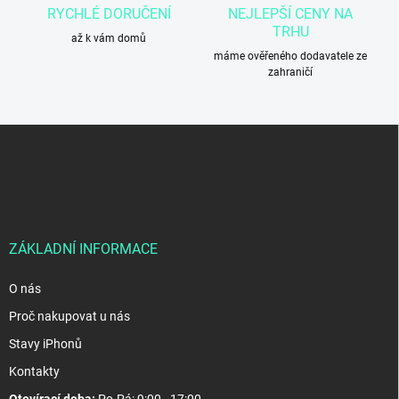
v
RYCHLÉ DORUČENÍ
NEJLEPŠÍ CENY NA
ý
TRHU
p
až k vám domů
i
máme ověřeného dodavatele ze
s
zahraničí
u
Z
á
p
a
t
í
ZÁKLADNÍ INFORMACE
O nás
Proč nakupovat u nás
Stavy iPhonů
Kontakty
Otevírací doba:
Po-Pá: 9:00 - 17:00