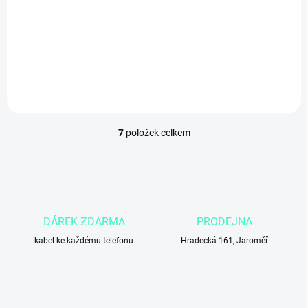
Asphalt
390 Kč
322,31 Kč bez DPH
Do košíku
7
položek celkem
O
v
l
á
d
a
c
DÁREK ZDARMA
PRODEJNA
í
kabel ke každému telefonu
p
Hradecká 161, Jaroměř
r
v
k
y