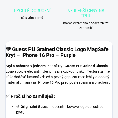
RYCHLÉ DORUČENÍ
NEJLEPŠÍ CENY NA
TRHU
až k vám domů
máme ověřeného dodavatele ze
zahraničí
💜 Guess PU Grained Classic Logo MagSafe
Kryt – iPhone 16 Pro – Purple
Styl a ochrana v jednom!
Zadní kryt
Guess PU Grained Classic
Logo
spojuje elegantní design s praktickou funkcí. Textura zrnité
kůže dodává luxusní vzhled a pevný grip, zatímco lehký a odolný
materiál chrání váš iPhone 16 Pro před poškrábáním a prachem.
✅ Proč si ho zamiluješ:
🎨
Originální Guess
– decentní kovové logo uprostřed
krytu