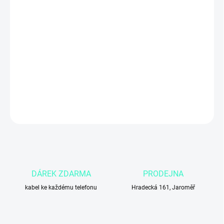
cena:
MŮŽEME
DORUČIT DO:
11.8.2026
−
+
Přidat do košíku
DETAILNÍ INFORMACE
ZEPTAT SE
DÁREK ZDARMA
PRODEJNA
kabel ke každému telefonu
Hradecká 161, Jaroměř