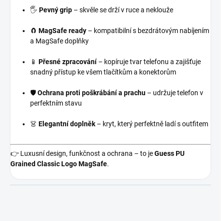
🖐️
Pevný grip
– skvěle se drží v ruce a neklouže
🧲
MagSafe ready
– kompatibilní s bezdrátovým nabíjením
a MagSafe doplňky
📱
Přesné zpracování
– kopíruje tvar telefonu a zajišťuje
snadný přístup ke všem tlačítkům a konektorům
🛡️
Ochrana proti poškrábání a prachu
– udržuje telefon v
perfektním stavu
👗
Elegantní doplněk
– kryt, který perfektně ladí s outfitem
👉 Luxusní design, funkčnost a ochrana – to je
Guess PU
Grained Classic Logo MagSafe
.