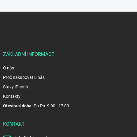
Z
á
p
a
t
í
ZÁKLADNÍ INFORMACE
O nás
Proč nakupovat u nás
Stavy iPhonů
Kontakty
Otevírací doba:
Po-Pá: 9:00 - 17:00
KONTAKT