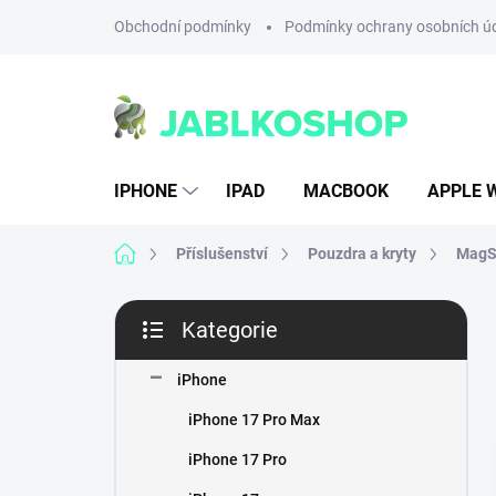
Přejít
Obchodní podmínky
Podmínky ochrany osobních ú
na
obsah
IPHONE
IPAD
MACBOOK
APPLE 
Domů
Příslušenství
Pouzdra a kryty
MagSa
P
Kategorie
o
Přeskočit
s
kategorie
t
iPhone
r
iPhone 17 Pro Max
a
n
iPhone 17 Pro
n