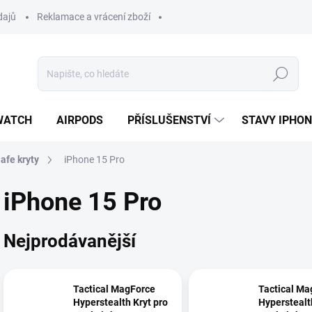
dajů
Reklamace a vrácení zboží
Hledat
WATCH
AIRPODS
PŘÍSLUŠENSTVÍ
STAVY IPHO
fe kryty
iPhone 15 Pro
iPhone 15 Pro
Nejprodávanější
Tactical MagForce
Tactical Ma
Hyperstealth Kryt pro
Hyperstealt