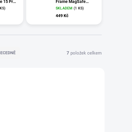
e 15 Pro
Frame MagSafe
Zadní Kryt pro
 KS)
SKLADEM
(1 KS)
iPhone 15 Pro
449 Kč
Transparent
7
položek celkem
BECEDNĚ