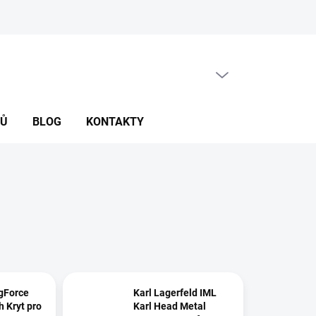
PRÁZDNÝ KOŠÍK
NÁKUPNÍ
KOŠÍK
NŮ
BLOG
KONTAKTY
gForce
Karl Lagerfeld IML
h Kryt pro
Karl Head Metal