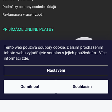
Podmínky ochrany osobních údajů
Reklamace a vrácení zboží
PŘIJÍMÁME ONLINE PLATBY
Tento web používá soubory cookie. Dalším procházením
tohoto webu vyjadřujete souhlas s jejich používáním.. Více
informací
zde
.
Nastavení
Copyright 2026
JablkoShop
. Všechna práva vyhrazena.
Odmítnout
Souhlasím
Vytvořil Shoptet
Odstoupit od smlouvy