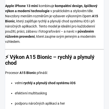
Apple iPhone 13 mini
kombinuje
kompaktní design, špičkový
výkon a moderní technologie
v praktickém a stylovém těle.
Navzdory menším rozměrům je vybaven výkonným čipem
A15
Bionic
, který zajišťuje rychlý a plynulý chod systému iOS i při
náročných aplikacích. Tento model je ideální pro každodenní
použití, práci, zábavu i fotografování – a navíc v
půvabném
růžovém provedení
, které zaujme svým jemným a moderním
vzhledem.
⚡
Výkon A15 Bionic – rychlý a plynulý
chod
Procesor
A15 Bionic
přináší:
velmi
rychlý a plynulý chod systému iOS
efektivní multitasking
podporu náročných aplikací a her