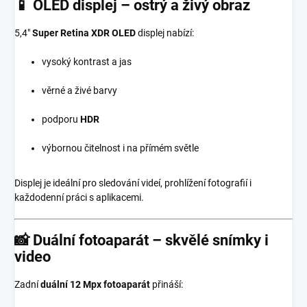
📱
OLED displej – ostrý a živý obraz
5,4″
Super Retina XDR OLED
displej nabízí:
vysoký kontrast a jas
věrné a živé barvy
podporu
HDR
výbornou čitelnost i na přímém světle
Displej je ideální pro sledování videí, prohlížení fotografií i
každodenní práci s aplikacemi.
📸
Duální fotoaparát – skvělé snímky i
video
Zadní
duální 12 Mpx fotoaparát
přináší: