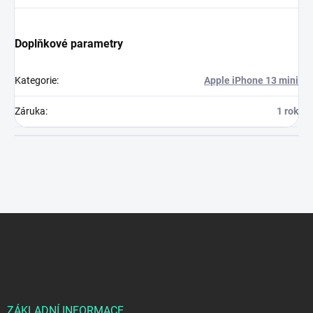
Doplňkové parametry
Kategorie
:
Apple iPhone 13 mini
Záruka
:
1 rok
Z
á
p
a
t
í
ZÁKLADNÍ INFORMACE