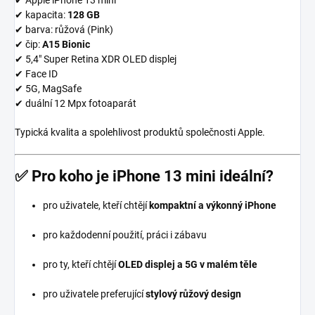
✔ kapacita:
128 GB
✔ barva: růžová (Pink)
✔ čip:
A15 Bionic
✔ 5,4″ Super Retina XDR OLED displej
✔ Face ID
✔ 5G, MagSafe
✔ duální 12 Mpx fotoaparát
Typická kvalita a spolehlivost produktů společnosti Apple.
✅
Pro koho je iPhone 13 mini ideální?
pro uživatele, kteří chtějí
kompaktní a výkonný iPhone
pro každodenní použití, práci i zábavu
pro ty, kteří chtějí
OLED displej a 5G v malém těle
pro uživatele preferující
stylový růžový design