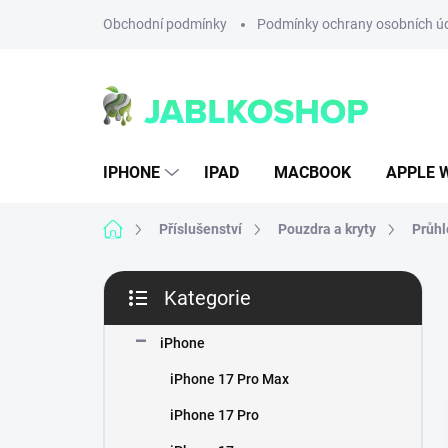
Přejít
Obchodní podmínky
Podmínky ochrany osobních ú
na
obsah
IPHONE
IPAD
MACBOOK
APPLE 
Domů
Příslušenství
Pouzdra a kryty
Průhl
P
Kategorie
o
Přeskočit
s
kategorie
t
iPhone
r
iPhone 17 Pro Max
a
n
iPhone 17 Pro
n