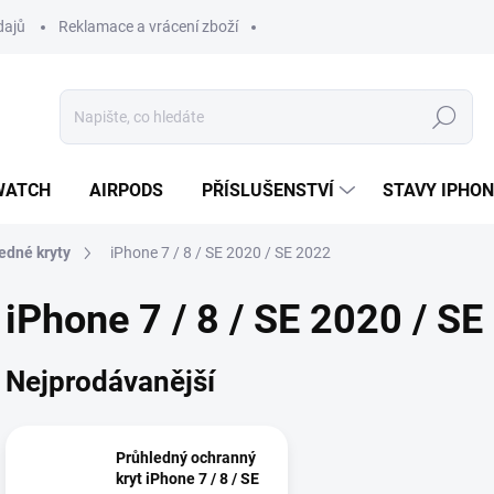
dajů
Reklamace a vrácení zboží
Hledat
WATCH
AIRPODS
PŘÍSLUŠENSTVÍ
STAVY IPHO
edné kryty
iPhone 7 / 8 / SE 2020 / SE 2022
iPhone 7 / 8 / SE 2020 / S
Nejprodávanější
Průhledný ochranný
kryt iPhone 7 / 8 / SE