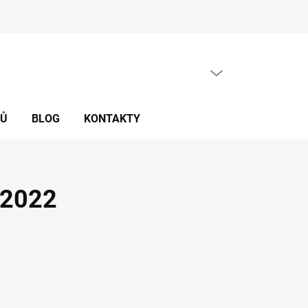
PRÁZDNÝ KOŠÍK
NÁKUPNÍ
KOŠÍK
NŮ
BLOG
KONTAKTY
E 2022