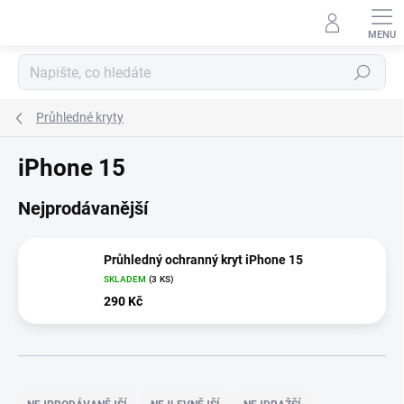
Přejít
na
obsah
Hledat
Průhledné kryty
iPhone 15
Nejprodávanější
Průhledný ochranný kryt iPhone 15
SKLADEM
(3 KS)
290 Kč
Ř
a