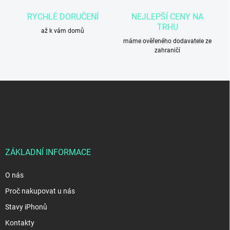
v
RYCHLÉ DORUČENÍ
NEJLEPŠÍ CENY NA
ý
TRHU
p
až k vám domů
i
máme ověřeného dodavatele ze
s
zahraničí
u
Z
á
p
a
t
í
ZÁKLADNÍ INFORMACE
O nás
Proč nakupovat u nás
Stavy iPhonů
Kontakty