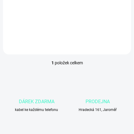
t
ů
290 Kč
239,67 Kč bez DPH
Do košíku
1
položek celkem
O
v
l
á
d
a
c
DÁREK ZDARMA
PRODEJNA
í
kabel ke každému telefonu
p
Hradecká 161, Jaroměř
r
v
k
y