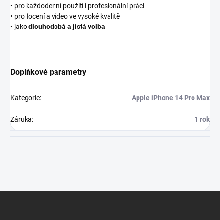
• pro každodenní použití i profesionální práci
• pro focení a video ve vysoké kvalitě
• jako
dlouhodobá a jistá volba
Doplňkové parametry
Kategorie
:
Apple iPhone 14 Pro Max
Záruka
:
1 rok
Z
á
p