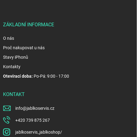
a
t
í
ZÁKLADNÍ INFORMACE
O nás
Proč nakupovat u nás
Stavy iPhonů
Kontakty
Otevírací doba:
Po-Pá: 9:00 - 17:00
KONTAKT
info
@
jablkoservis.cz
+420 739 875 267
jablkoservis_jablkoshop/