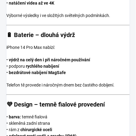
•
natáčení videa až ve 4K
Výborné výsledky i ve složitých světelných podmínkách.
🔋
Baterie – dlouhá výdrž
iPhone 14 Pro Max nabízí:
•
výdrž na celý den i při náročném používání
• podporu
rychlého nabíjení
•
bezdrátové nabíjení MagSafe
Telefon tě provede i náročným dnem bez častého dobíjení.
💜
Design – temně fialové provedení
•
barva:
temně fialová
• skleněná zadní strana
• rám z
chirurgické oceli
•
odolnost proti vodě a prachu (IP68)