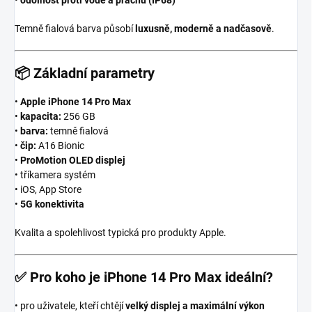
Temně fialová barva působí
luxusně, moderně a nadčasově
.
📦
Základní parametry
•
Apple iPhone 14 Pro Max
•
kapacita:
256 GB
•
barva:
temně fialová
•
čip:
A16 Bionic
•
ProMotion OLED displej
• tříkamera systém
• iOS, App Store
•
5G konektivita
Kvalita a spolehlivost typická pro produkty Apple.
✅
Pro koho je iPhone 14 Pro Max ideální?
• pro uživatele, kteří chtějí
velký displej a maximální výkon