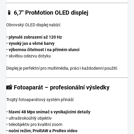
📱
6,7″ ProMotion OLED displej
Obrovský OLED displej nabízí:
•
plynulé zobrazení až 120 Hz
•
vysoký jas a věrné barvy
•
výbornou čitelnost i na přímém slunci
• skvělou odezvu dotyku
Displej je perfektní pro multimédia, práci i každodenní použití.
📸
Fotoaparát – profesionální výsledky
Trojitý fotoaparátový systém přináší:
•
hlavní 48 Mpx snímač s vynikajícími detaily
• ultraširokoúhlý objektiv
• teleobjektiv pro kvalitní zoom
•
noční režim, ProRAW a ProRes video