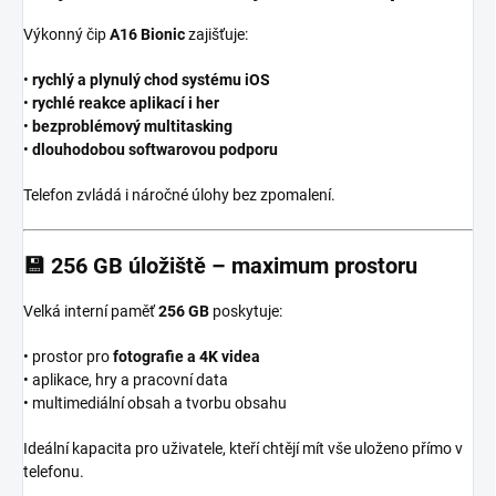
Výkonný čip
A16 Bionic
zajišťuje:
•
rychlý a plynulý chod systému iOS
•
rychlé reakce aplikací i her
•
bezproblémový multitasking
•
dlouhodobou softwarovou podporu
Telefon zvládá i náročné úlohy bez zpomalení.
💾
256 GB úložiště – maximum prostoru
Velká interní paměť
256 GB
poskytuje:
• prostor pro
fotografie a 4K videa
• aplikace, hry a pracovní data
• multimediální obsah a tvorbu obsahu
Ideální kapacita pro uživatele, kteří chtějí mít vše uloženo přímo v
telefonu.