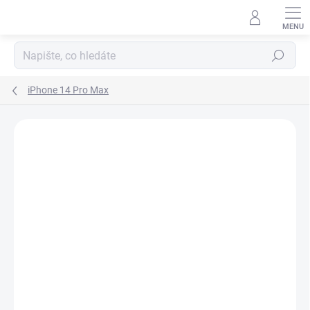
Přejít
na
obsah
Hledat
iPhone 14 Pro Max
Podrobnosti hodnocení
Neohodnoceno
ZNAČKA:
APPLE