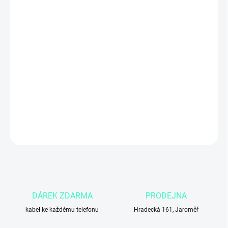
ZADNÍ KRYT
MŮŽEME DORUČIT DO:
4.11.2026
Apple iPhone 14 Pro Max
s kapacitou
256 GB
v
temně fialové
barvě nabízí
velký 6,7″ ProMotion OLED displej
, výkonný
čip A16
Bionic
a profesionální fotoaparátový systém s 48 Mpx. Skvělá
volba pro uživatele, kteří chtějí
maximální výkon, špičkovou
kvalitu fotografií a elegantní design
.
DETAILNÍ INFORMACE
ZEPTAT SE
DÁREK ZDARMA
PRODEJNA
kabel ke každému telefonu
Hradecká 161, Jaroměř