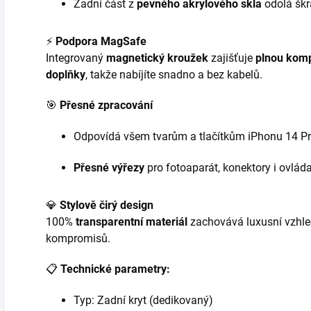
Zadní část z
pevného akrylového skla
odolá škr
⚡️
Podpora MagSafe
Integrovaný
magnetický kroužek
zajišťuje
plnou komp
doplňky
, takže nabíjíte snadno a bez kabelů.
🎯
Přesné zpracování
Odpovídá všem tvarům a tlačítkům iPhonu 14 Pr
Přesné výřezy
pro fotoaparát, konektory i ovláda
💎
Stylově čirý design
100%
transparentní materiál
zachovává luxusní vzhle
kompromisů.
📋
Technické parametry:
Typ: Zadní kryt (dedikovaný)