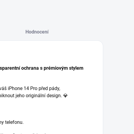
Hodnocení
nsparentní ochrana s prémiovým stylem
váš iPhone 14 Pro před pády,
knout jeho originální design. 💎
hy telefonu.