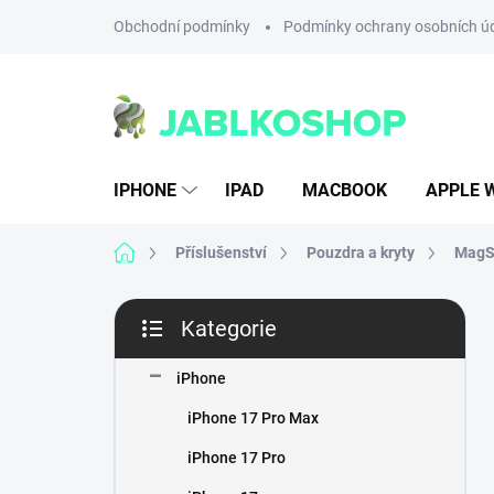
Přejít
Obchodní podmínky
Podmínky ochrany osobních ú
na
obsah
IPHONE
IPAD
MACBOOK
APPLE 
Domů
Příslušenství
Pouzdra a kryty
MagSa
P
Kategorie
o
Přeskočit
s
kategorie
t
iPhone
r
iPhone 17 Pro Max
a
n
iPhone 17 Pro
n