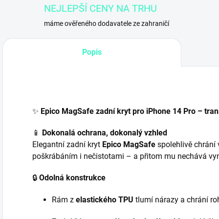
NEJLEPŠÍ CENY NA TRHU
máme ověřeného dodavatele ze zahraničí
Popis
C
✨
Epico MagSafe zadní kryt pro iPhone 14 Pro – tra
h
a
t
📱
Dokonalá ochrana, dokonalý vzhled
G
P
Elegantní zadní kryt
Epico MagSafe
spolehlivě chrání 
T
ř
poškrábáním i nečistotami – a přitom mu nechává vyni
e
k
l
🔒
Odolná konstrukce
:
Rám z
elastického TPU
tlumí nárazy a chrání ro