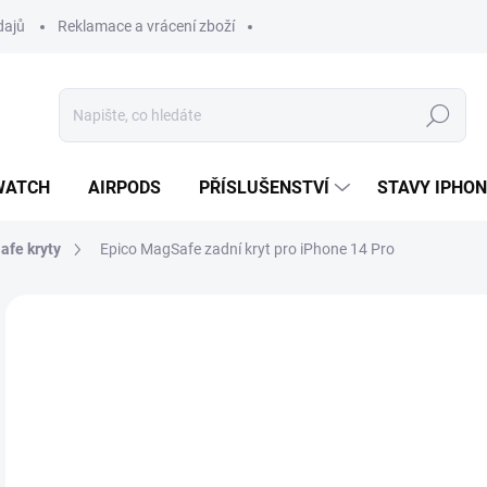
dajů
Reklamace a vrácení zboží
Hledat
WATCH
AIRPODS
PŘÍSLUŠENSTVÍ
STAVY IPHO
fe kryty
Epico MagSafe zadní kryt pro iPhone 14 Pro
Neohodnoceno
Podrobnosti hodnocení
ZNAČKA:
EPICO
3
322
Měr
MO
cena
MŮŽ
DO: