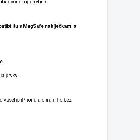
ábancům i opotřebení.
atibilitu s MagSafe nabíječkami a
o.
cí prvky.
d vašeho iPhonu a chrání ho bez