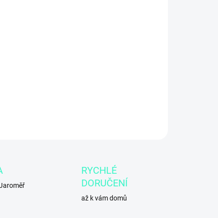
1.2026
ILNÍ INFORMACE
ZEPTAT SE
A
RYCHLÉ
DORUČENÍ
 Jaroměř
až k vám domů