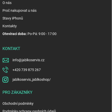
O nás
Proč nakupovat u nás
Stavy iPhonů
Kontakty
Otevírací doba:
Po-Pá: 9:00 - 17:00
KONTAKT
info
@
jablkoservis.cz
+420 739 875 267
jablkoservis_jablkoshop/
PRO ZÁKAZNÍKY
Obchodní podmínky
Podmínky ochrany osobních údajů