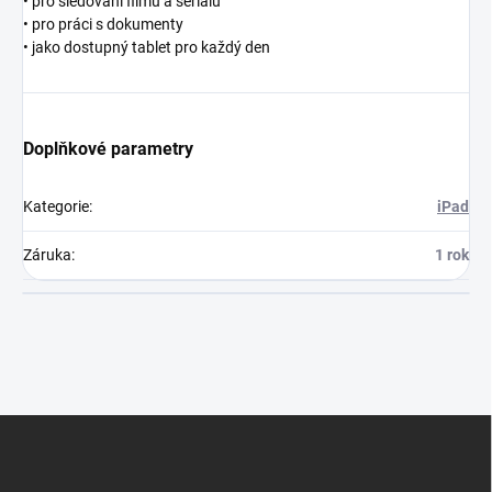
• pro sledování filmů a seriálů
• pro práci s dokumenty
• jako dostupný tablet pro každý den
Doplňkové parametry
Kategorie
:
iPad
Záruka
:
1 rok
Z
á
p