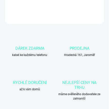
DETAILNÍ INFORMACE
ZEPTAT SE
DÁREK ZDARMA
PRODEJNA
kabel ke každému telefonu
Hradecká 161, Jaroměř
RYCHLÉ DORUČENÍ
NEJLEPŠÍ CENY NA
TRHU
až k vám domů
máme ověřeného dodavatele ze
zahraničí