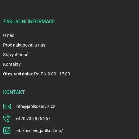
a
t
í
ZÁKLADNÍ INFORMACE
O nás
Proč nakupovat u nás
Stavy iPhonů
Kontakty
Otevírací doba:
Po-Pá: 9:00 - 17:00
KONTAKT
info
@
jablkoservis.cz
+420 739 875 267
jablkoservis_jablkoshop/