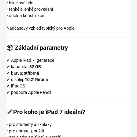
• hliníkové tělo
• tenké a lehké provedení
• odolná konstrukce
Nadčasový vzhled typický pro Apple.
📦
Základní parametry
✔ Apple iPad 7. generace
✔ kapacita:
32 GB
✔ barva:
stříbrná
✔ displej:
10,2″ Retina
✔ iPadOS
✔ podpora Apple Pencil
✅
Pro koho je iPad 7 ideální?
• pro studenty a školáky
• pro domácí použití