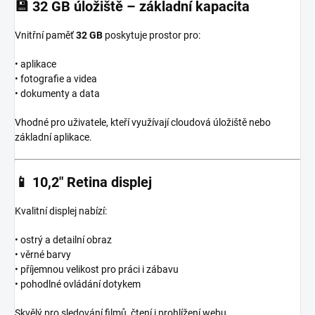
💾
32 GB úložiště – základní kapacita
Vnitřní paměť
32 GB
poskytuje prostor pro:
• aplikace
• fotografie a videa
• dokumenty a data
Vhodné pro uživatele, kteří využívají cloudová úložiště nebo
základní aplikace.
📱
10,2″ Retina displej
Kvalitní displej nabízí:
• ostrý a detailní obraz
• věrné barvy
• příjemnou velikost pro práci i zábavu
• pohodlné ovládání dotykem
Skvělý pro sledování filmů, čtení i prohlížení webu.