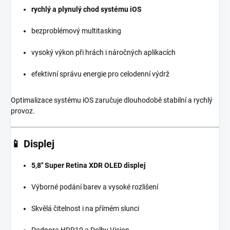
rychlý a plynulý chod systému iOS
bezproblémový multitasking
vysoký výkon při hrách i náročných aplikacích
efektivní správu energie pro celodenní výdrž
Optimalizace systému iOS zaručuje dlouhodobě stabilní a rychlý
provoz.
📱
Displej
5,8″ Super Retina XDR OLED displej
Výborné podání barev a vysoké rozlišení
Skvělá čitelnost i na přímém slunci
Podpora HDR10 a Dolby Vision