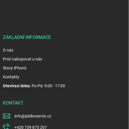
á
p
a
t
í
ZÁKLADNÍ INFORMACE
O nás
Proč nakupovat u nás
Stavy iPhonů
Kontakty
Otevírací doba:
Po-Pá: 9:00 - 17:00
KONTAKT
info
@
jablkoservis.cz
+420 739 875 267