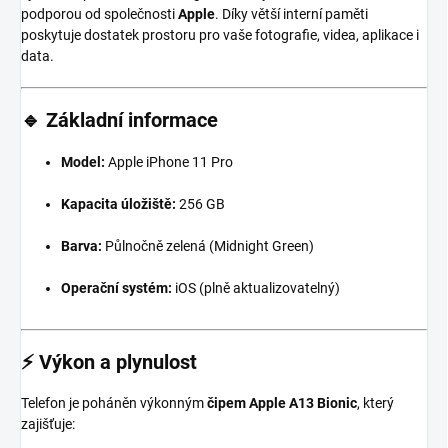
podporou od společnosti
Apple
. Díky větší interní paměti
poskytuje dostatek prostoru pro vaše fotografie, videa, aplikace i
data.
🔹
Základní informace
Model:
Apple iPhone 11 Pro
Kapacita úložiště:
256 GB
Barva:
Půlnočně zelená (Midnight Green)
Operační systém:
iOS (plně aktualizovatelný)
⚡
Výkon a plynulost
Telefon je poháněn výkonným
čipem Apple A13 Bionic
, který
zajišťuje: