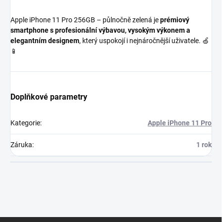
Apple iPhone 11 Pro 256GB – půlnočně zelená je
prémiový
smartphone s profesionální výbavou, vysokým výkonem a
elegantním designem
, který uspokojí i nejnáročnější uživatele. 🍏
📱
Doplňkové parametry
Kategorie
:
Apple iPhone 11 Pro
Záruka
:
1 rok
Z