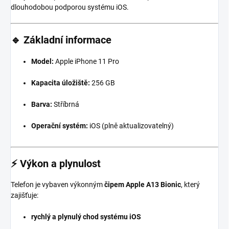
dlouhodobou podporou systému iOS.
🔹
Základní informace
Model:
Apple iPhone 11 Pro
Kapacita úložiště:
256 GB
Barva:
Stříbrná
Operační systém:
iOS (plně aktualizovatelný)
⚡
Výkon a plynulost
Telefon je vybaven výkonným
čipem Apple A13 Bionic
, který
zajišťuje:
rychlý a plynulý chod systému iOS