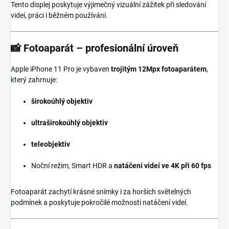
Tento displej poskytuje výjimečný vizuální zážitek při sledování
videí, práci i běžném používání.
📸
Fotoaparát – profesionální úroveň
Apple iPhone 11 Pro je vybaven
trojitým 12Mpx fotoaparátem
,
který zahrnuje:
širokoúhlý objektiv
ultraširokoúhlý objektiv
teleobjektiv
Noční režim, Smart HDR a
natáčení videí ve 4K při 60 fps
Fotoaparát zachytí krásné snímky i za horších světelných
podmínek a poskytuje pokročilé možnosti natáčení videí.