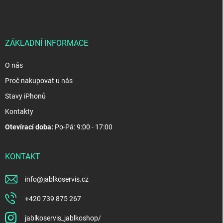
p
a
t
í
ZÁKLADNÍ INFORMACE
O nás
Proč nakupovat u nás
Stavy iPhonů
Kontakty
Otevírací doba:
Po-Pá: 9:00 - 17:00
KONTAKT
info
@
jablkoservis.cz
+420 739 875 267
jablkoservis_jablkoshop/