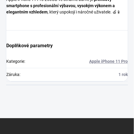
smartphone s profesionální výbavou, vysokým výkonem a
elegantním vzhledem
, který uspokojí i náročné uživatele. 🍏📱
Doplňkové parametry
Kategorie
:
Apple iPhone 11 Pro
Záruka
:
1 rok
Z
á