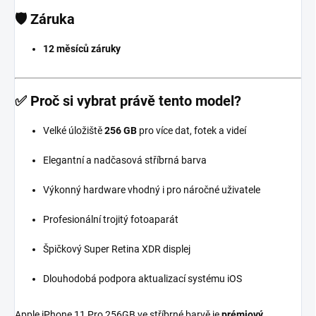
🛡️
Záruka
12 měsíců záruky
✅
Proč si vybrat právě tento model?
Velké úložiště
256 GB
pro více dat, fotek a videí
Elegantní a nadčasová stříbrná barva
Výkonný hardware vhodný i pro náročné uživatele
Profesionální trojitý fotoaparát
Špičkový Super Retina XDR displej
Dlouhodobá podpora aktualizací systému iOS
Apple iPhone 11 Pro 256GB ve stříbrné barvě je
prémiový