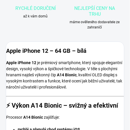
RYCHLÉ DORUČENÍ
NEJLEPŠÍ CENY NA
TRHU
až k vám domů
máme ověřeného dodavatele ze
zahraničí
Apple iPhone 12 – 64 GB – bílá
Apple iPhone 12
je prémiový smartphone, který spojuje elegantní
design, vysoký výkon a špičkové technologie. V těle s plochými
hranami najdeš výkonný čip
A14 Bionic
, kvalitní OLED displej s
vysokým kontrastem a funkce, které ocení jak běžní uživatelé, tak
nároční uživatelé i profesionálové.
⚡ Výkon A14 Bionic – svižný a efektivní
Procesor
A14 Bionic
zajišťuje:
rychlý a plynulý chod systému iOS