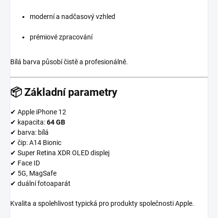
moderní a nadčasový vzhled
prémiové zpracování
Bílá barva působí čistě a profesionálně.
📦 Základní parametry
✔ Apple iPhone 12
✔ kapacita:
64 GB
✔ barva: bílá
✔ čip: A14 Bionic
✔ Super Retina XDR OLED displej
✔ Face ID
✔ 5G, MagSafe
✔ duální fotoaparát
Kvalita a spolehlivost typická pro produkty společnosti
Apple
.