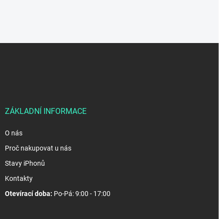
Z
á
p
a
t
í
ZÁKLADNÍ INFORMACE
O nás
Proč nakupovat u nás
Stavy iPhonů
Kontakty
Otevírací doba:
Po-Pá: 9:00 - 17:00