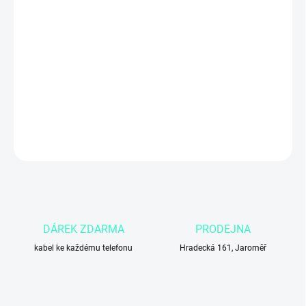
MŮŽEME DORUČIT DO:
3.11.2026
Apple iPhone 12 64 GB v bílé barvě
přináší výkonný čip A14
Bionic, 6,1" Super Retina XDR OLED displej, Face ID a podporu 5G.
Skvělá volba pro uživatele, kteří chtějí
moderní iPhone s výkonem,
kvalitním fotoaparátem a elegantním designem
.
DETAILNÍ INFORMACE
ZEPTAT SE
DÁREK ZDARMA
PRODEJNA
kabel ke každému telefonu
Hradecká 161, Jaroměř