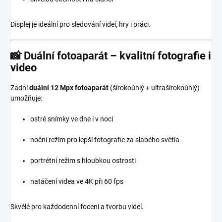
Displej je ideální pro sledování videí, hry i práci.
📸 Duální fotoaparát – kvalitní fotografie i
video
Zadní
duální 12 Mpx fotoaparát
(širokoúhlý + ultraširokoúhlý)
umožňuje:
ostré snímky ve dne i v noci
noční režim pro lepší fotografie za slabého světla
portrétní režim s hloubkou ostrosti
natáčení videa ve 4K při 60 fps
Skvělé pro každodenní focení a tvorbu videí.