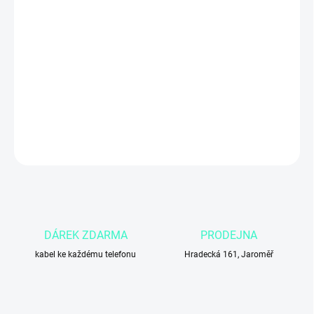
MŮŽEME DORUČIT DO:
3.11.2026
Apple iPhone 12 64 GB v modré barvě
nabízí výkonný čip
A14
Bionic
, 6,1″ Super Retina XDR OLED displej,
Face ID
a podporu
5G
sítí. Ideální volba pro uživatele, kteří chtějí
moderní iPhone s
výkonem, krásným displejem a stylovým modrým designem
.
DETAILNÍ INFORMACE
ZEPTAT SE
DÁREK ZDARMA
PRODEJNA
kabel ke každému telefonu
Hradecká 161, Jaroměř