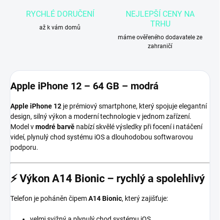
RYCHLÉ DORUČENÍ
NEJLEPŠÍ CENY NA
TRHU
až k vám domů
máme ověřeného dodavatele ze
zahraničí
Apple iPhone 12 – 64 GB – modrá
Apple iPhone 12
je prémiový smartphone, který spojuje elegantní
design, silný výkon a moderní technologie v jednom zařízení.
Model v
modré barvě
nabízí skvělé výsledky při focení i natáčení
videí, plynulý chod systému iOS a dlouhodobou softwarovou
podporu.
⚡
Výkon A14 Bionic – rychlý a spolehlivý
Telefon je poháněn čipem
A14 Bionic
, který zajišťuje:
velmi svižný a plynulý chod systému iOS