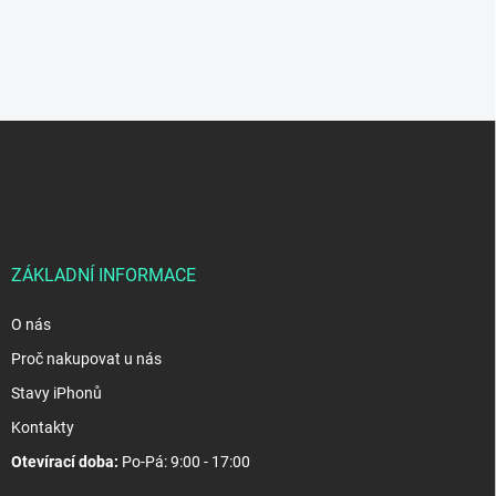
Z
á
p
a
t
í
ZÁKLADNÍ INFORMACE
O nás
Proč nakupovat u nás
Stavy iPhonů
Kontakty
Otevírací doba:
Po-Pá: 9:00 - 17:00