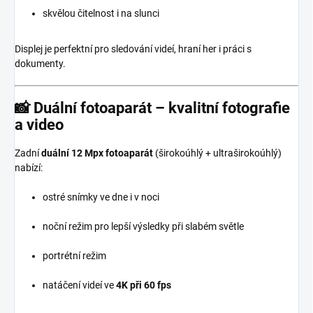
skvělou čitelnost i na slunci
Displej je perfektní pro sledování videí, hraní her i práci s
dokumenty.
📸
Duální fotoaparát – kvalitní fotografie
a video
Zadní
duální 12 Mpx fotoaparát
(širokoúhlý + ultraširokoúhlý)
nabízí:
ostré snímky ve dne i v noci
noční režim pro lepší výsledky při slabém světle
portrétní režim
natáčení videí ve
4K při 60 fps