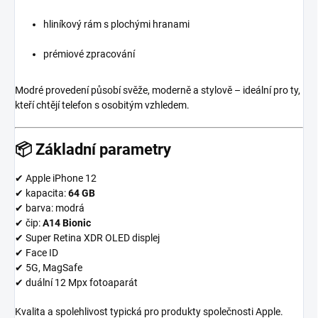
hliníkový rám s plochými hranami
prémiové zpracování
Modré provedení působí svěže, moderně a stylově – ideální pro ty,
kteří chtějí telefon s osobitým vzhledem.
📦
Základní parametry
✔ Apple iPhone 12
✔ kapacita:
64 GB
✔ barva: modrá
✔ čip:
A14 Bionic
✔ Super Retina XDR OLED displej
✔ Face ID
✔ 5G, MagSafe
✔ duální 12 Mpx fotoaparát
Kvalita a spolehlivost typická pro produkty společnosti
Apple
.