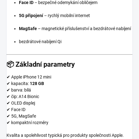
Face ID
– bezpečné odemykání obličejem
5G připojení
– rychlý mobilní internet
MagSafe
– magnetické příslušenství a bezdrátové nabíjení
bezdrátové nabíjení Qi
📦 Základní parametry
✔ Apple iPhone 12 mini
✔ kapacita:
128 GB
✔ barva: bílá
✔ čip: A14 Bionic
✔ OLED displej
✔ Face ID
✔ 5G, MagSafe
✔ kompaktní rozměry
Kvalita a spolehlivost typická pro produkty společnosti
Apple
.