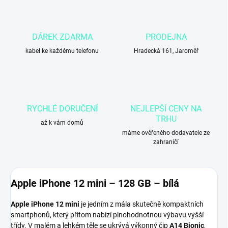
DÁREK ZDARMA
PRODEJNA
kabel ke každému telefonu
Hradecká 161, Jaroměř
RYCHLÉ DORUČENÍ
NEJLEPŠÍ CENY NA
TRHU
až k vám domů
máme ověřeného dodavatele ze
zahraničí
Apple iPhone 12 mini – 128 GB – bílá
Apple iPhone 12 mini
je jedním z mála skutečně kompaktních
smartphonů, který přitom nabízí plnohodnotnou výbavu vyšší
třídy. V malém a lehkém těle se ukrývá výkonný čip
A14 Bionic
,