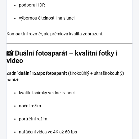
podporu HDR
výbornou čitelnost i na slunci
Kompaktní rozměr, ale prémiová kvalita zobrazení.
📸 Duální fotoaparát – kvalitní fotky i
video
Zadní
duální 12Mpx fotoaparát
(širokoúhlý + ultraširokoúhlý)
nabízí:
kvalitní snímky ve dne i v noci
noční režim
portrétní režim
natáčení videa ve 4K až 60 fps