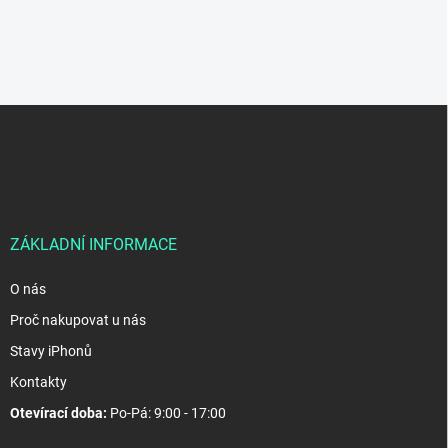
Z
á
p
a
t
í
ZÁKLADNÍ INFORMACE
O nás
Proč nakupovat u nás
Stavy iPhonů
Kontakty
Otevírací doba:
Po-Pá: 9:00 - 17:00