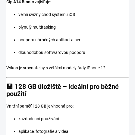
Čip
A14 Bionic
zajišťuje:
velmi svižný chod systému iOS
plynulý multitasking
podporu náročných aplikací a her
dlouhodobou softwarovou podporu
Výkon je srovnatelný s většími modely řady iPhone 12.
💾 128 GB úložiště – ideální pro běžné
použití
Vnitřní paměť 128
GB
je vhodná pro:
každodenní používání
aplikace, fotografie a videa