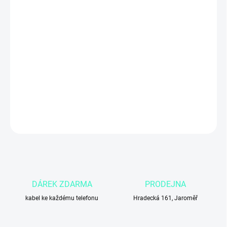
ZADNÍ KRYT
MŮŽEME DORUČIT DO:
3.11.2026
Apple iPhone 12 mini 128GB v červené barvě (PRODUCT RED)
nabízí vysoký výkon díky čipu A14 Bionic, kompaktní rozměry,
OLED displej, Face ID a podporu 5G. Ideální volba pro uživatele,
kteří chtějí malý, moderní a výkonný iPhone.
DETAILNÍ INFORMACE
ZEPTAT SE
DÁREK ZDARMA
PRODEJNA
kabel ke každému telefonu
Hradecká 161, Jaroměř