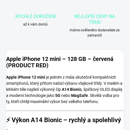
RYCHLÉ DORUČENÍ
NEJLEPŠÍ CENY NA
TRHU
až k vám domů
máme ověřeného dodavatele ze
zahraničí
Apple iPhone 12 mini – 128 GB – červená
(PRODUCT RED)
Apple iPhone 12 mini
je jedním z mála skutečně kompaktních
smartphonů, který přitom nabízí výbavu vlajkové třídy. V malém a
lehkém těle najdeš výkonný čip
A14 Bionic
, špičkový OLED displej
a moderní technologie jako
5G
nebo
MagSafe
. Skvělá volba pro
ty, kteří chtějí maximální výkon bez velkého telefonu.
⚡ Výkon A14 Bionic – rychlý a spolehlivý