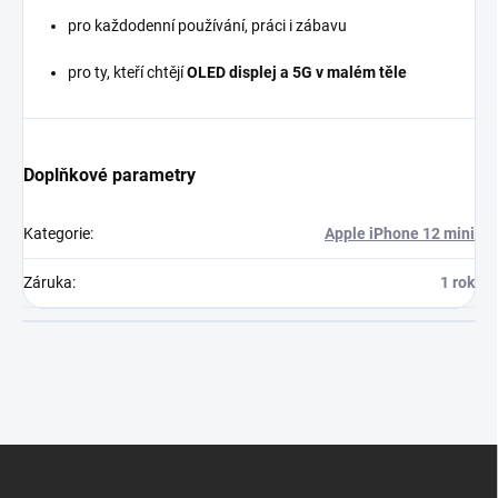
pro každodenní používání, práci i zábavu
pro ty, kteří chtějí
OLED displej a 5G v malém těle
Doplňkové parametry
Kategorie
:
Apple iPhone 12 mini
Záruka
:
1 rok
Z
á