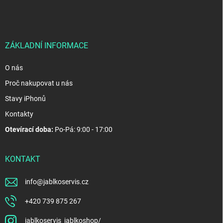
p
a
t
í
ZÁKLADNÍ INFORMACE
O nás
Proč nakupovat u nás
Stavy iPhonů
Kontakty
Otevírací doba:
Po-Pá: 9:00 - 17:00
KONTAKT
info
@
jablkoservis.cz
+420 739 875 267
jablkoservis_jablkoshop/