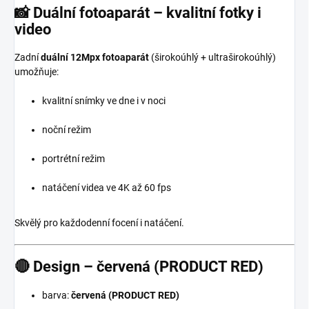
📸 Duální fotoaparát – kvalitní fotky i
video
Zadní
duální 12Mpx fotoaparát
(širokoúhlý + ultraširokoúhlý)
umožňuje:
kvalitní snímky ve dne i v noci
noční režim
portrétní režim
natáčení videa ve 4K až 60 fps
Skvělý pro každodenní focení i natáčení.
🔴 Design – červená (PRODUCT RED)
barva:
červená (PRODUCT RED)