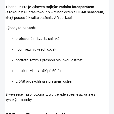
iPhone 12 Pro je vybaven
trojitým zadním fotoaparátem
(širokoúhlý + ultraširokoúhlý + teleobjektiv) a
LiDAR sensorem
,
který posouvá kvalitu ostření a AR aplikací.
Výhody fotoaparátu:
profesionální kvalita snímků
noční režim u všech čoček
portrétní režim s přesnou hloubkou ostrosti
natáčení videí ve
4K při 60 fps
LiDAR pro rychlejší a přesnější ostření
Skvělé řešení pro fotografy, tvůrce videí i běžné uživatele s
vysokými nároky.