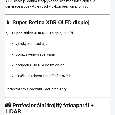
A14 Bionic je jedním z nejvýkonnějších mobilních čipů své
generace a poskytuje vysoký výkon bez kompromisů.
📱
Super Retina XDR OLED displej
6,1"
Super Retina XDR OLED displej
nabízí:
vysoký kontrast a jas
obraz s věrnými barvami
podporu HDR10 a Dolby Vision
skvělou čitelnost i na přímém světle
Perfektní pro sledování videí, práci i hry.
📸
Profesionální trojitý fotoaparát +
LiDAR