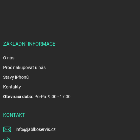
Z
á
p
a
t
í
ZÁKLADNÍ INFORMACE
O nás
Proč nakupovat u nás
Stavy iPhonů
Kontakty
Otevírací doba:
Po-Pá: 9:00 - 17:00
KONTAKT
info
@
jablkoservis.cz