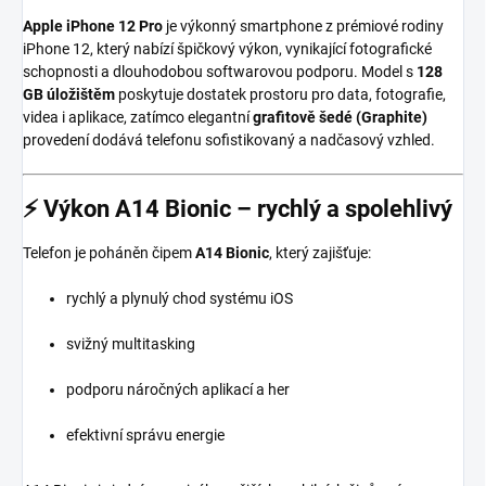
Apple iPhone 12 Pro
je výkonný smartphone z prémiové rodiny
iPhone 12, který nabízí špičkový výkon, vynikající fotografické
schopnosti a dlouhodobou softwarovou podporu. Model s
128
GB úložištěm
poskytuje dostatek prostoru pro data, fotografie,
videa i aplikace, zatímco elegantní
grafitově šedé (Graphite)
provedení dodává telefonu sofistikovaný a nadčasový vzhled.
⚡
Výkon A14 Bionic – rychlý a spolehlivý
Telefon je poháněn čipem
A14 Bionic
, který zajišťuje:
rychlý a plynulý chod systému iOS
svižný multitasking
podporu náročných aplikací a her
efektivní správu energie