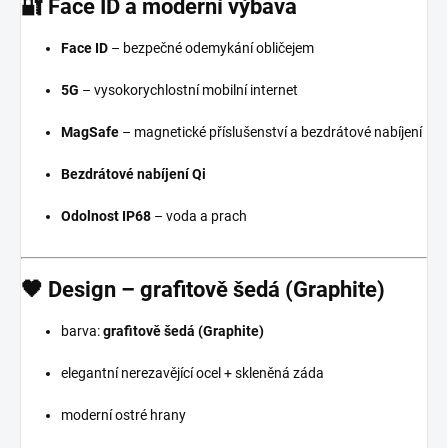
🔐
Face ID a moderní výbava
Face ID
– bezpečné odemykání obličejem
5G
– vysokorychlostní mobilní internet
MagSafe
– magnetické příslušenství a bezdrátové nabíjení
Bezdrátové nabíjení Qi
Odolnost IP68
– voda a prach
🖤
Design – grafitově šedá (Graphite)
barva:
grafitově šedá (Graphite)
elegantní nerezavějící ocel + skleněná záda
moderní ostré hrany