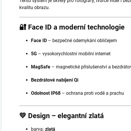
Tento systém je skvělý pro fotografy, tvůrce videí i b
kvalitu obrazu.
🔐
Face ID a moderní technologie
Face ID
– bezpečné odemykání obličejem
5G
– vysokorychlostní mobilní internet
MagSafe
– magnetické příslušenství a bezdráto
Bezdrátové nabíjení Qi
Odolnost IP68
– ochrana proti vodě a prachu
💛
Design – elegantní zlatá
barva:
zlatá