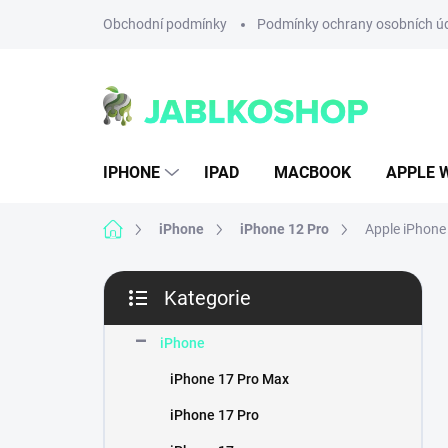
Přejít
Obchodní podmínky
Podmínky ochrany osobních ú
na
obsah
IPHONE
IPAD
MACBOOK
APPLE 
Domů
iPhone
iPhone 12 Pro
Apple iPhone
P
Kategorie
o
Přeskočit
s
kategorie
t
iPhone
r
iPhone 17 Pro Max
a
n
iPhone 17 Pro
n