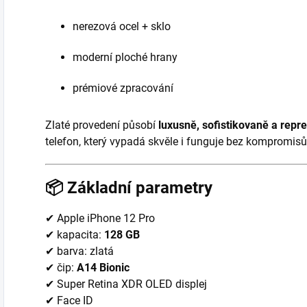
nerezová ocel + sklo
moderní ploché hrany
prémiové zpracování
Zlaté provedení působí
luxusně, sofistikovaně a repr
telefon, který vypadá skvěle i funguje bez kompromisů
📦
Základní parametry
✔ Apple iPhone 12 Pro
✔ kapacita:
128 GB
✔ barva: zlatá
✔ čip:
A14 Bionic
✔ Super Retina XDR OLED displej
✔ Face ID