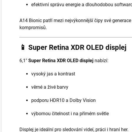
efektivní správu energie a dlouhodobou softwa
A14 Bionic patří mezi nejvýkonnější čipy své generace
kompromisů.
📱
Super Retina XDR OLED displej
6,1"
Super Retina XDR OLED displej
nabízí:
vysoký jas a kontrast
věrné a živé barvy
podporu HDR10 a Dolby Vision
výbornou čitelnost i na přímém světle
Displej je ideální pro sledování videí, práci i hraní her.