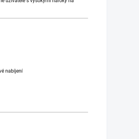
ěžné uživatele s vysokými nároky na
vé nabíjení