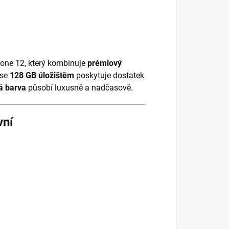
hone 12, který kombinuje
prémiový
 se
128 GB úložištěm
poskytuje dostatek
tá barva
působí luxusně a nadčasově.
vní