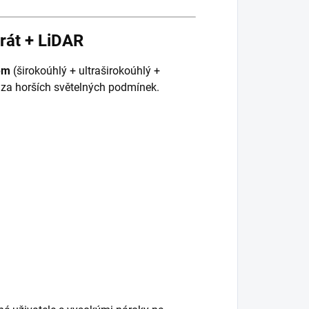
arát + LiDAR
em
(širokoúhlý + ultraširokoúhlý +
ní za horších světelných podmínek.