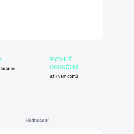
n, kvalitu fotoaparátu a elegantní design
.
ILNÍ INFORMACE
ZEPTAT SE
A
RYCHLÉ
DORUČENÍ
 Jaroměř
až k vám domů
Hodnocení