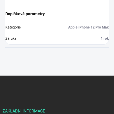
Doplňkové parametry
Kategorie
:
Apple iPhone 12 Pro Max
Záruka
:
1 rok
Z
á
p
a
t
í
ZÁKLADNÍ INFORMACE