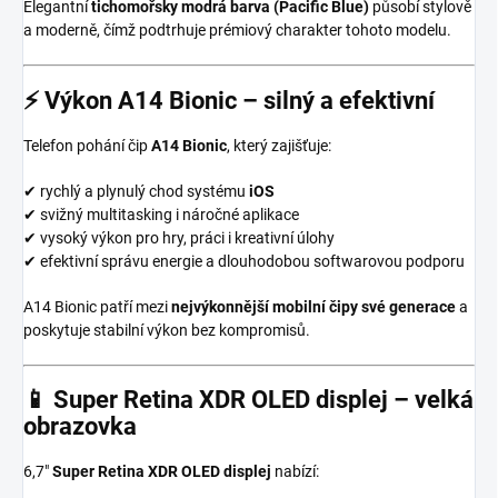
Elegantní
tichomořsky modrá barva (Pacific Blue)
působí stylově
a moderně, čímž podtrhuje prémiový charakter tohoto modelu.
⚡
Výkon A14 Bionic – silný a efektivní
Telefon pohání čip
A14 Bionic
, který zajišťuje:
✔ rychlý a plynulý chod systému
iOS
✔ svižný multitasking i náročné aplikace
✔ vysoký výkon pro hry, práci i kreativní úlohy
✔ efektivní správu energie a dlouhodobou softwarovou podporu
A14 Bionic patří mezi
nejvýkonnější mobilní čipy své generace
a
poskytuje stabilní výkon bez kompromisů.
📱
Super Retina XDR OLED displej – velká
obrazovka
6,7″
Super Retina XDR OLED displej
nabízí: