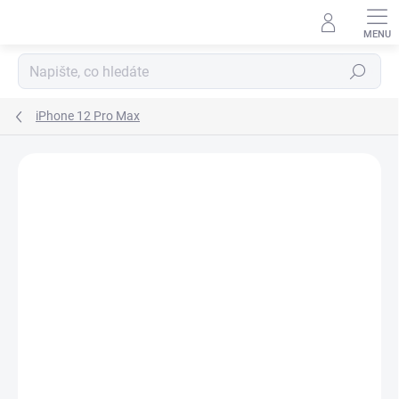
Přejít
na
obsah
Hledat
iPhone 12 Pro Max
Podrobnosti hodnocení
Neohodnoceno
ZNAČKA:
APPLE