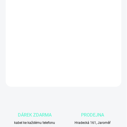
ZADNÍ KRYT
MŮŽEME DORUČIT DO:
4.11.2026
Apple iPhone 12 Pro Max 256 GB v tichomořsky modré barvě
(Pacific Blue)
nabízí špičkový výkon s čipem
A14 Bionic
, obrovský
6,7″ Super Retina XDR OLED displej, profesionální
trojitý
fotoaparát s LiDAR
a podporu
5G
. Prémiový smartphone s velkým
úložištěm pro náročné uživatele, kteří chtějí
výkon, excelentní
fotografické možnosti a elegantní design
.
DETAILNÍ INFORMACE
ZEPTAT SE
DÁREK ZDARMA
PRODEJNA
kabel ke každému telefonu
Hradecká 161, Jaroměř