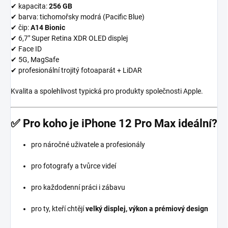
✔ kapacita:
256 GB
✔ barva: tichomořsky modrá (Pacific Blue)
✔ čip:
A14 Bionic
✔ 6,7″ Super Retina XDR OLED displej
✔ Face ID
✔ 5G, MagSafe
✔ profesionální trojitý fotoaparát + LiDAR
Kvalita a spolehlivost typická pro produkty společnosti
Apple
.
✅
Pro koho je iPhone 12 Pro Max ideální?
pro náročné uživatele a profesionály
pro fotografy a tvůrce videí
pro každodenní práci i zábavu
pro ty, kteří chtějí
velký displej, výkon a prémiový design