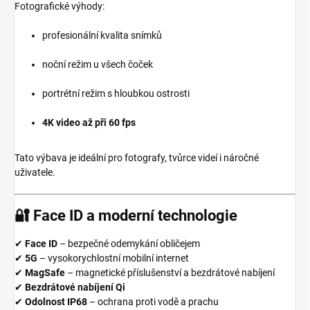
Fotografické výhody:
profesionální kvalita snímků
noční režim u všech čoček
portrétní režim s hloubkou ostrosti
4K video až při 60 fps
Tato výbava je ideální pro fotografy, tvůrce videí i náročné
uživatele.
🔐
Face ID a moderní technologie
✔
Face ID
– bezpečné odemykání obličejem
✔
5G
– vysokorychlostní mobilní internet
✔
MagSafe
– magnetické příslušenství a bezdrátové nabíjení
✔
Bezdrátové nabíjení Qi
✔
Odolnost IP68
– ochrana proti vodě a prachu