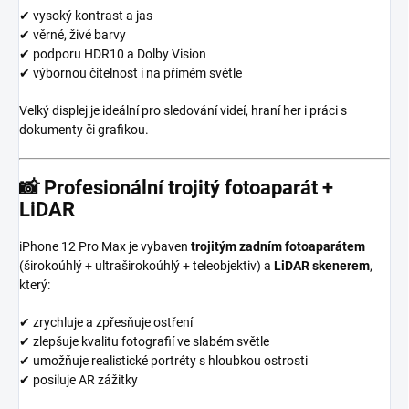
✔ vysoký kontrast a jas
✔ věrné, živé barvy
✔ podporu HDR10 a Dolby Vision
✔ výbornou čitelnost i na přímém světle
Velký displej je ideální pro sledování videí, hraní her i práci s
dokumenty či grafikou.
📸
Profesionální trojitý fotoaparát +
LiDAR
iPhone 12 Pro Max je vybaven
trojitým zadním fotoaparátem
(širokoúhlý + ultraširokoúhlý + teleobjektiv) a
LiDAR skenerem
,
který:
✔ zrychluje a zpřesňuje ostření
✔ zlepšuje kvalitu fotografií ve slabém světle
✔ umožňuje realistické portréty s hloubkou ostrosti
✔ posiluje AR zážitky