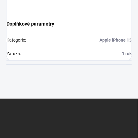
Doplňkové parametry
Kategorie
:
Apple iPhone 13
Záruka
:
1 rok
Z
á
p
a
t
í