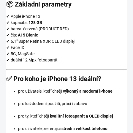
📦
Základní parametry
✔ Apple iPhone 13
✔ kapacita:
128 GB
✔ barva: červená (PRODUCT RED)
✔ čip:
A15 Bionic
✔ 6,1″ Super Retina XDR OLED displej
✔ Face ID
✔ 5G, MagSafe
✔ duální 12 Mpx fotoaparát
✅
Pro koho je iPhone 13 ideální?
pro uživatele, kteří chtějí
výkonný a moderní iPhone
pro každodenní použití, práci i zábavu
pro ty, kteří chtějí
kvalitní fotoaparát a OLED displej
pro uživatele preferující
střední velikost telefonu