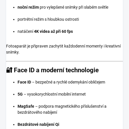
noční režim
pro vylepšené snímky při slabém světle
portrétní režim s hloubkou ostrosti
natáčení
4K videa až při 60 fps
Fotoaparát je připraven zachytit každodenní momenty i kreativní
snímky.
🔐
Face ID a moderní technologie
Face ID
– bezpečné a rychlé odemykání obličejem
5G
– vysokorychlostní mobilní internet
MagSafe
– podpora magnetického příslušenství a
bezdrátového nabíjení
Bezdrátové nabíjení Qi