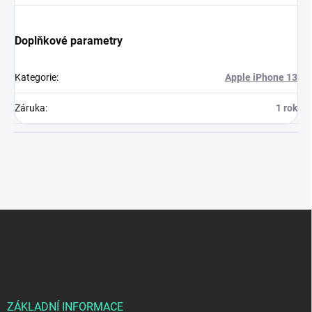
Doplňkové parametry
Kategorie
:
Apple iPhone 13
Záruka
:
1 rok
Z
á
p
a
t
í
ZÁKLADNÍ INFORMACE