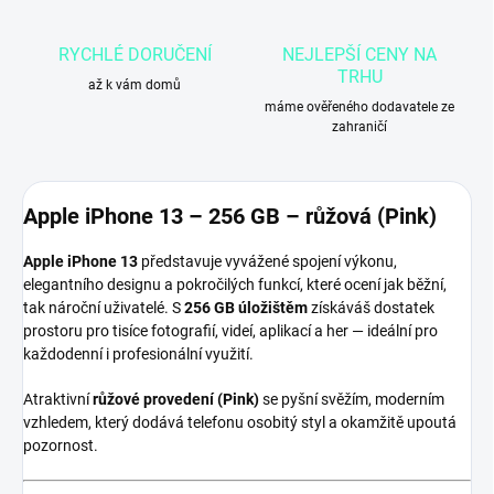
RYCHLÉ DORUČENÍ
NEJLEPŠÍ CENY NA
TRHU
až k vám domů
máme ověřeného dodavatele ze
zahraničí
Apple iPhone 13 – 256 GB – růžová (Pink)
Apple iPhone 13
představuje vyvážené spojení výkonu,
elegantního designu a pokročilých funkcí, které ocení jak běžní,
tak nároční uživatelé. S
256 GB úložištěm
získáváš dostatek
prostoru pro tisíce fotografií, videí, aplikací a her — ideální pro
každodenní i profesionální využití.
Atraktivní
růžové provedení (Pink)
se pyšní svěžím, moderním
vzhledem, který dodává telefonu osobitý styl a okamžitě upoutá
pozornost.