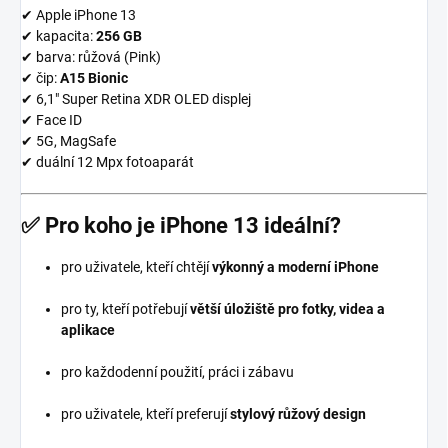
✔ Apple iPhone 13
✔ kapacita:
256 GB
✔ barva: růžová (Pink)
✔ čip:
A15 Bionic
✔ 6,1″ Super Retina XDR OLED displej
✔ Face ID
✔ 5G, MagSafe
✔ duální 12 Mpx fotoaparát
✅
Pro koho je iPhone 13 ideální?
pro uživatele, kteří chtějí
výkonný a moderní iPhone
pro ty, kteří potřebují
větší úložiště pro fotky, videa a
aplikace
pro každodenní použití, práci i zábavu
pro uživatele, kteří preferují
stylový růžový design