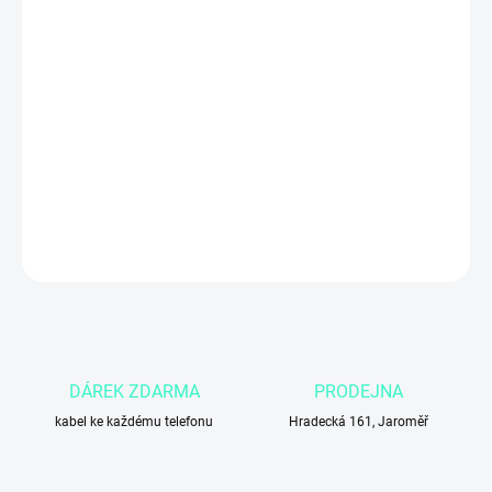
MŮŽEME DORUČIT DO:
4.11.2026
Apple iPhone 13 256 GB v růžové barvě (Pink)
přináší výkonný
čip
A15 Bionic
, 6,1″ Super Retina XDR OLED displej, duální
fotoaparát s nočním režimem, Face ID a podporu
5G
. Skvělá volba
pro ty, kteří chtějí
moderní iPhone s větší kapacitou úložiště a
poutavým růžovým designem
.
DETAILNÍ INFORMACE
ZEPTAT SE
DÁREK ZDARMA
PRODEJNA
kabel ke každému telefonu
Hradecká 161, Jaroměř