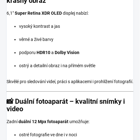
krásný obraz
6,1″
Super Retina XDR OLED
displej nabízí:
vysoký kontrast a jas
věrné a živé barvy
podporu
HDR10
a
Dolby Vision
ostrý a detailní obraz i na přímém světle
Skvělé pro sledování videí, práci s aplikacemi i prohlížení fotografií.
📸
Duální fotoaparát – kvalitní snímky i
video
Zadní
duální 12 Mpx fotoaparát
umožňuje:
ostré fotografie ve dne i v noci