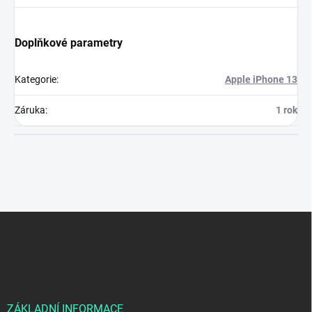
Doplňkové parametry
Kategorie
:
Apple iPhone 13
Záruka
:
1 rok
Z
á
p
a
t
í
ZÁKLADNÍ INFORMACE