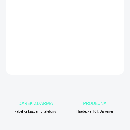
MŮŽEME DORUČIT DO:
4.11.2026
Apple iPhone 13 256 GB v zelené barvě
přináší silný výkon díky
čipu A15 Bionic, 6,1″ Super Retina XDR OLED displej, duální
fotoaparát s nočním režimem, Face ID a podporu
5G
. Skvělá volba
pro ty, kteří chtějí
moderní iPhone s velkou kapacitou úložiště a
stylovým zeleným designem
.
DETAILNÍ INFORMACE
ZEPTAT SE
DÁREK ZDARMA
PRODEJNA
kabel ke každému telefonu
Hradecká 161, Jaroměř