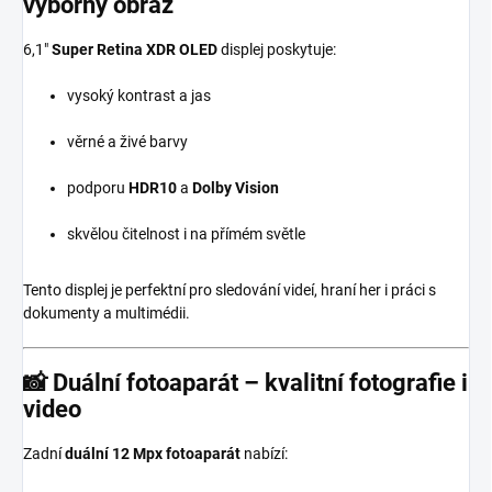
výborný obraz
6,1″
Super Retina XDR OLED
displej poskytuje:
vysoký kontrast a jas
věrné a živé barvy
podporu
HDR10
a
Dolby Vision
skvělou čitelnost i na přímém světle
Tento displej je perfektní pro sledování videí, hraní her i práci s
dokumenty a multimédii.
📸
Duální fotoaparát – kvalitní fotografie i
video
Zadní
duální 12 Mpx fotoaparát
nabízí: