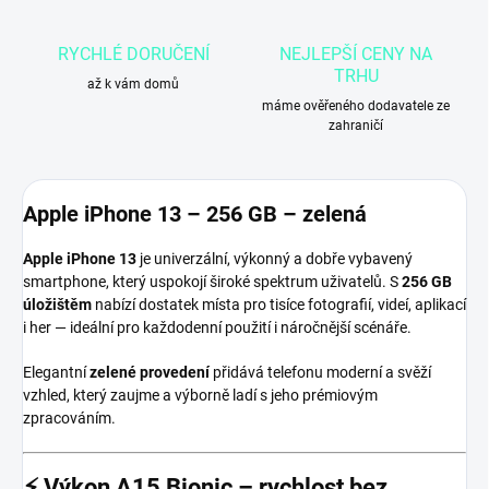
RYCHLÉ DORUČENÍ
NEJLEPŠÍ CENY NA
TRHU
až k vám domů
máme ověřeného dodavatele ze
zahraničí
Apple iPhone 13 – 256 GB – zelená
Apple iPhone 13
je univerzální, výkonný a dobře vybavený
smartphone, který uspokojí široké spektrum uživatelů. S
256 GB
úložištěm
nabízí dostatek místa pro tisíce fotografií, videí, aplikací
i her — ideální pro každodenní použití i náročnější scénáře.
Elegantní
zelené provedení
přidává telefonu moderní a svěží
vzhled, který zaujme a výborně ladí s jeho prémiovým
zpracováním.
⚡
Výkon A15 Bionic – rychlost bez