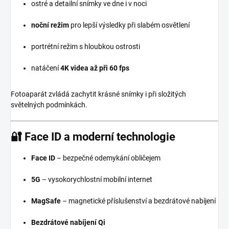
ostré a detailní snímky ve dne i v noci
noční režim
pro lepší výsledky při slabém osvětlení
portrétní režim s hloubkou ostrosti
natáčení
4K videa až při 60 fps
Fotoaparát zvládá zachytit krásné snímky i při složitých
světelných podmínkách.
🔐
Face ID a moderní technologie
Face ID
– bezpečné odemykání obličejem
5G
– vysokorychlostní mobilní internet
MagSafe
– magnetické příslušenství a bezdrátové nabíjení
Bezdrátové nabíjení Qi