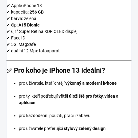
✔ Apple iPhone 13
✔ kapacita:
256 GB
✔ barva: zelená
✔ čip:
A15 Bionic
✔ 6,1″ Super Retina XDR OLED displej
✔ Face ID
✔ 5G, MagSafe
✔ duální 12 Mpx fotoaparát
✅
Pro koho je iPhone 13 ideální?
pro uživatele, kteří chtějí
výkonný a moderní iPhone
pro ty, kteří potřebují
větší úložiště pro fotky, videa a
aplikace
pro každodenní použití, práci i zábavu
pro uživatele preferující
stylový zelený design