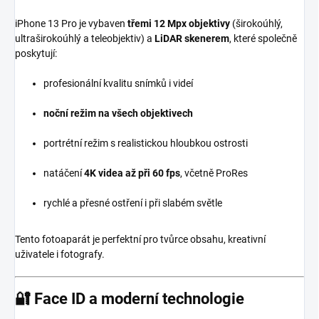
iPhone 13 Pro je vybaven
třemi 12 Mpx objektivy
(širokoúhlý,
ultraširokoúhlý a teleobjektiv) a
LiDAR skenerem
, které společně
poskytují:
profesionální kvalitu snímků i videí
noční režim na všech objektivech
portrétní režim s realistickou hloubkou ostrosti
natáčení
4K videa až při 60 fps
, včetně ProRes
rychlé a přesné ostření i při slabém světle
Tento fotoaparát je perfektní pro tvůrce obsahu, kreativní
uživatele i fotografy.
🔐
Face ID a moderní technologie