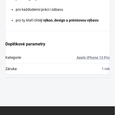
pro každodenní práci i zábavu
pro ty, kteří chtějí
výkon, design a prémiovou výbavu
Doplňkové parametry
Kategorie
:
Apple iPhone 13 Pro
Záruka
:
1 rok
Z
á