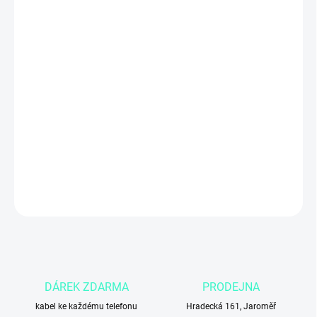
ZADNÍ KRYT
MŮŽEME DORUČIT DO:
3.11.2026
Apple iPhone 13 Pro 256 GB v grafitově šedé barvě (Graphite)
je
prémiový smartphone s výkonným čipem
A15 Bionic
, 6,1″ Super
Retina XDR OLED displejem s
ProMotion 120 Hz
, profesionálním
trojitým fotoaparátem s LiDARem
a podporou
5G
. Ideální volba
pro náročné uživatele, kteří chtějí
výkon, kreativní foto funkce a
elegantní design
s větší kapacitou úložiště.
DETAILNÍ INFORMACE
ZEPTAT SE
DÁREK ZDARMA
PRODEJNA
kabel ke každému telefonu
Hradecká 161, Jaroměř