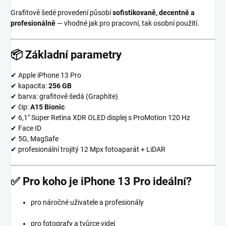
Grafitově šedé provedení působí
sofistikovaně, decentně a
profesionálně
— vhodné jak pro pracovní, tak osobní použití.
📦
Základní parametry
✔ Apple iPhone 13 Pro
✔ kapacita:
256 GB
✔ barva: grafitově šedá (Graphite)
✔ čip:
A15 Bionic
✔ 6,1″ Super Retina XDR OLED displej s ProMotion 120 Hz
✔ Face ID
✔ 5G, MagSafe
✔ profesionální trojitý 12 Mpx fotoaparát + LiDAR
✅
Pro koho je iPhone 13 Pro ideální?
pro náročné uživatele a profesionály
pro fotografy a tvůrce videí