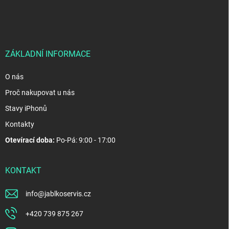
p
a
t
í
ZÁKLADNÍ INFORMACE
O nás
Proč nakupovat u nás
Stavy iPhonů
Kontakty
Otevírací doba:
Po-Pá: 9:00 - 17:00
KONTAKT
info
@
jablkoservis.cz
+420 739 875 267