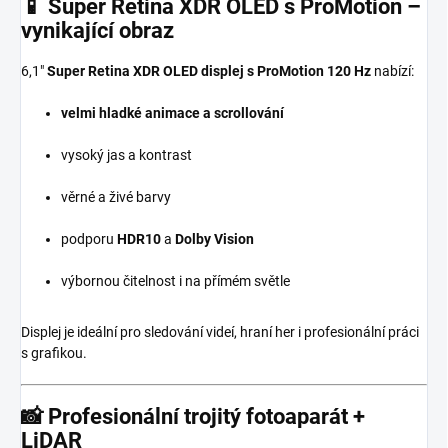
📱
Super Retina XDR OLED s ProMotion –
vynikající obraz
6,1″
Super Retina XDR OLED displej s ProMotion 120 Hz
nabízí:
velmi hladké animace a scrollování
vysoký jas a kontrast
věrné a živé barvy
podporu
HDR10
a
Dolby Vision
výbornou čitelnost i na přímém světle
Displej je ideální pro sledování videí, hraní her i profesionální práci
s grafikou.
📸
Profesionální trojitý fotoaparát +
LiDAR