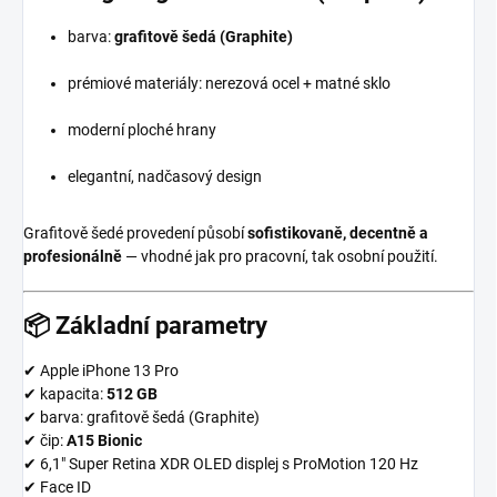
barva:
grafitově šedá (Graphite)
prémiové materiály: nerezová ocel + matné sklo
moderní ploché hrany
elegantní, nadčasový design
Grafitově šedé provedení působí
sofistikovaně, decentně a
profesionálně
— vhodné jak pro pracovní, tak osobní použití.
📦
Základní parametry
✔ Apple iPhone 13 Pro
✔ kapacita:
512 GB
✔ barva: grafitově šedá (Graphite)
✔ čip:
A15 Bionic
✔ 6,1″ Super Retina XDR OLED displej s ProMotion 120 Hz
✔ Face ID