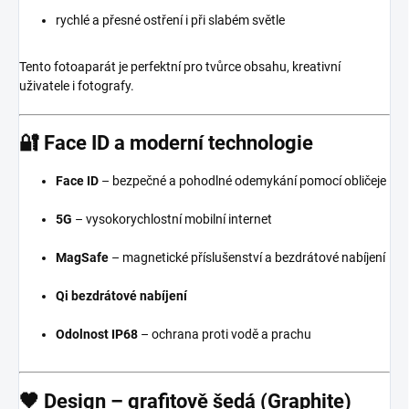
rychlé a přesné ostření i při slabém světle
Tento fotoaparát je perfektní pro tvůrce obsahu, kreativní
uživatele i fotografy.
🔐
Face ID a moderní technologie
Face ID
– bezpečné a pohodlné odemykání pomocí obličeje
5G
– vysokorychlostní mobilní internet
MagSafe
– magnetické příslušenství a bezdrátové nabíjení
Qi bezdrátové nabíjení
Odolnost IP68
– ochrana proti vodě a prachu
🖤
Design – grafitově šedá (Graphite)