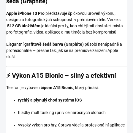
šedá (Graphite)
Apple iPhone 13 Pro
představuje špičkovou úroveň výkonu,
designu a fotografických schopností v prémiovém těle. Verze s
512 GB úložištěm
je ideální pro ty, kdo chtějí mít dostatek místa
pro fotografie, videa, aplikace a multimédia bez kompromisů.
Elegantní
grafitově šedá barva (Graphite)
působí nenápadně a
profesionálně — přesně tak, jak se na prémiové zařízení Apple
sluší.
⚡
Výkon A15 Bionic – silný a efektivní
Telefon je vybaven
čipem A15 Bionic
, který přináší:
rychlý a plynulý chod systému iOS
hladký multitasking i při více náročných úlohách
vysoký výkon pro hry, úpravu videí a profesionální aplikace