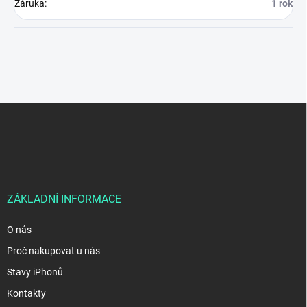
Záruka
:
1 rok
Z
á
p
a
t
í
ZÁKLADNÍ INFORMACE
O nás
Proč nakupovat u nás
Stavy iPhonů
Kontakty