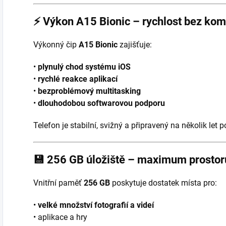
⚡
Výkon A15 Bionic – rychlost bez ko
Výkonný čip
A15 Bionic
zajišťuje:
•
plynulý chod systému iOS
•
rychlé reakce aplikací
•
bezproblémový multitasking
•
dlouhodobou softwarovou podporu
Telefon je stabilní, svižný a připravený na několik let p
💾
256 GB úložiště – maximum prostor
Vnitřní paměť
256 GB
poskytuje dostatek místa pro:
•
velké množství fotografií a videí
• aplikace a hry