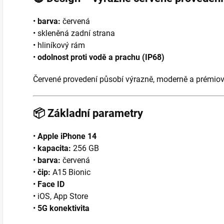
•
barva:
červená
• skleněná zadní strana
• hliníkový rám
•
odolnost proti vodě a prachu (IP68)
Červené provedení působí výrazně, moderně a prémiov
📦
Základní parametry
•
Apple iPhone 14
•
kapacita:
256 GB
•
barva:
červená
•
čip:
A15 Bionic
•
Face ID
• iOS, App Store
•
5G konektivita