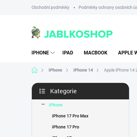
Přejít
Obchodní podmínky
Podmínky ochrany osobních ú
na
obsah
IPHONE
IPAD
MACBOOK
APPLE 
Domů
iPhone
iPhone 14
Apple iPhone 14
P
Kategorie
o
Přeskočit
s
kategorie
t
iPhone
r
iPhone 17 Pro Max
a
n
iPhone 17 Pro
n