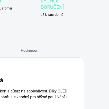
A
RYCHLÉ
DORUČENÍ
 Jaroměř
až k vám domů
Hodnocení
ná
kon a důraz na spolehlivost. Díky OLED
aparátu je vhodný pro běžné používání i