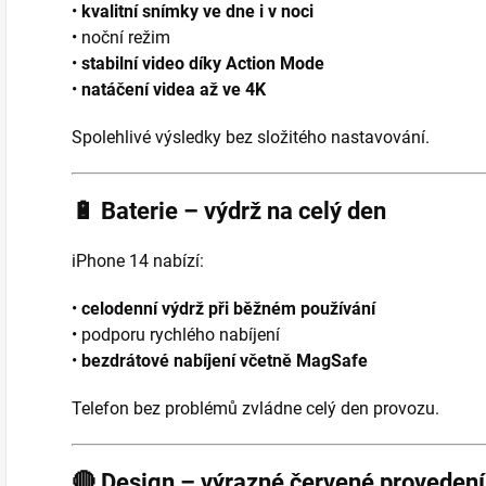
•
kvalitní snímky ve dne i v noci
• noční režim
•
stabilní video díky Action Mode
•
natáčení videa až ve 4K
Spolehlivé výsledky bez složitého nastavování.
🔋
Baterie – výdrž na celý den
iPhone 14 nabízí:
•
celodenní výdrž při běžném používání
• podporu rychlého nabíjení
•
bezdrátové nabíjení včetně MagSafe
Telefon bez problémů zvládne celý den provozu.
🔴
Design – výrazné červené provedení