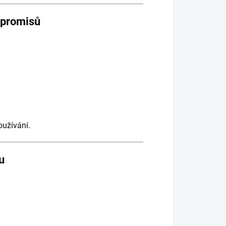
mpromisů
oužívání.
u