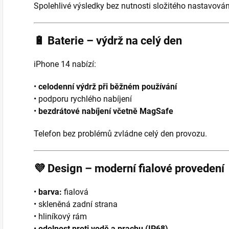
Spolehlivé výsledky bez nutnosti složitého nastavován
🔋
Baterie – výdrž na celý den
iPhone 14 nabízí:
•
celodenní výdrž při běžném používání
• podporu rychlého nabíjení
•
bezdrátové nabíjení včetně MagSafe
Telefon bez problémů zvládne celý den provozu.
💜
Design – moderní fialové provedení
•
barva:
fialová
• skleněná zadní strana
• hliníkový rám
•
odolnost proti vodě a prachu (IP68)