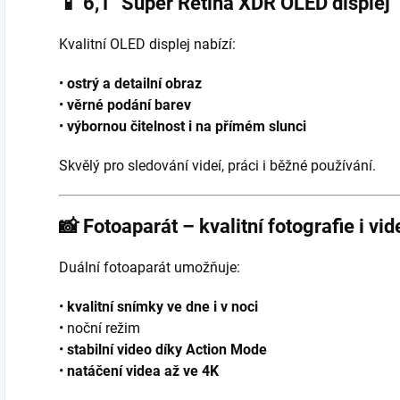
📱
6,1″ Super Retina XDR OLED displej
Kvalitní OLED displej nabízí:
•
ostrý a detailní obraz
•
věrné podání barev
•
výbornou čitelnost i na přímém slunci
Skvělý pro sledování videí, práci i běžné používání.
📸
Fotoaparát – kvalitní fotografie i vid
Duální fotoaparát umožňuje:
•
kvalitní snímky ve dne i v noci
• noční režim
•
stabilní video díky Action Mode
•
natáčení videa až ve 4K