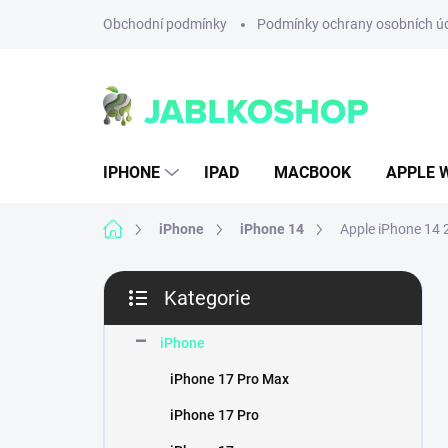
Přejít
Obchodní podmínky
Podmínky ochrany osobních ú
na
obsah
IPHONE
IPAD
MACBOOK
APPLE 
Domů
iPhone
iPhone 14
Apple iPhone 14 
P
Kategorie
o
Přeskočit
s
kategorie
t
iPhone
r
iPhone 17 Pro Max
a
n
iPhone 17 Pro
n