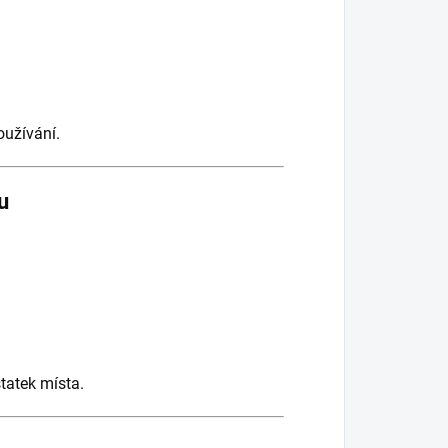
oužívání.
u
statek místa.