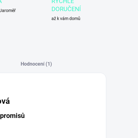
A
RYCHLÉ
DORUČENÍ
 Jaroměř
až k vám domů
Hodnocení (1)
ová
mpromisů