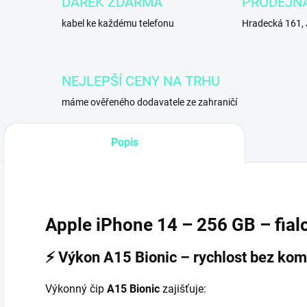
DÁREK ZDARMA
PRODEJN
kabel ke každému telefonu
Hradecká 161,
NEJLEPŠÍ CENY NA TRHU
máme ověřeného dodavatele ze zahraničí
Popis
Apple iPhone 14
– 256 GB – fial
⚡
Výkon A15 Bionic – rychlost bez ko
Výkonný čip
A15 Bionic
zajišťuje: