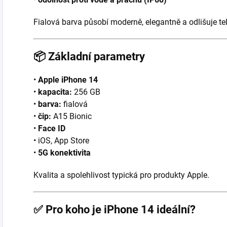
Fialová barva působí moderně, elegantně a odlišuje tel
📦
Základní parametry
•
Apple iPhone 14
•
kapacita:
256 GB
•
barva:
fialová
•
čip:
A15 Bionic
•
Face ID
• iOS, App Store
•
5G konektivita
Kvalita a spolehlivost typická pro produkty Apple.
✅
Pro koho je iPhone 14 ideální?