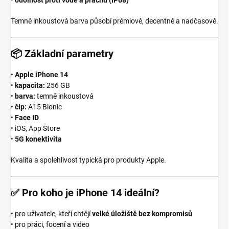
Temně inkoustová barva působí prémiově, decentně a nadčasově.
📦
Základní parametry
•
Apple iPhone 14
•
kapacita:
256 GB
•
barva:
temně inkoustová
•
čip:
A15 Bionic
•
Face ID
• iOS, App Store
•
5G konektivita
Kvalita a spolehlivost typická pro produkty Apple.
✅
Pro koho je iPhone 14 ideální?
• pro uživatele, kteří chtějí
velké úložiště bez kompromisů
• pro práci, focení a video