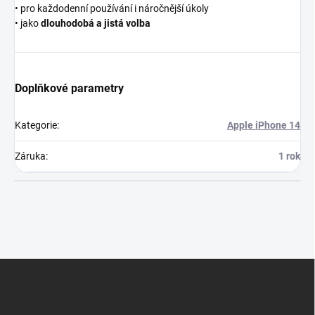
• pro každodenní používání i náročnější úkoly
• jako
dlouhodobá a jistá volba
Doplňkové parametry
Kategorie
:
Apple iPhone 14
Záruka
:
1 rok
Z
á
p
a