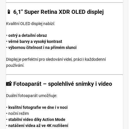
📱
6,1″ Super Retina XDR OLED displej
Kvalitní OLED displej nabízí:
•
ostrý a detailní obraz
•
věrné barvy a vysoký kontrast
•
výbornou čitelnost i na přímém slunci
Displej je perfektní pro sledování videí, práci i každodenní
používání.
📸
Fotoaparát – spolehlivé snímky i video
Duální fotoaparát umožňuje:
•
kvalitní fotografie ve dne i v noci
• noční režim
•
stabilní video díky Action Mode
•
natáčení videa až ve 4K rozlišení