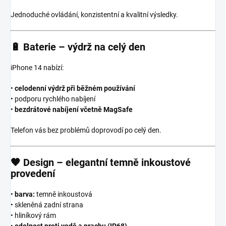
Jednoduché ovládání, konzistentní a kvalitní výsledky.
🔋
Baterie – výdrž na celý den
iPhone 14 nabízí:
•
celodenní výdrž při běžném používání
• podporu rychlého nabíjení
•
bezdrátové nabíjení včetně MagSafe
Telefon vás bez problémů doprovodí po celý den.
🖤
Design – elegantní temně inkoustové
provedení
•
barva:
temně inkoustová
• skleněná zadní strana
• hliníkový rám
•
odolnost proti vodě a prachu (IP68)