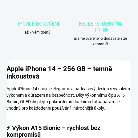
RYCHLÉ DORUČENÍ
NEJLEPŠÍ CENY NA
TRHU
až k vám domů
máme ověřeného dodavatele ze
zahraničí
Apple iPhone 14
– 256 GB – temně
inkoustová
Apple iPhone 14 spojuje elegantní a nadčasový design s vysokým
výkonem a důrazem na bezpečnost. Díky výkonnému čipu A15
Bionic, OLED displeji a pokročilému duálnímu fotoaparátu je
vhodný pro každodenní používání i náročnější úkoly.
⚡
Výkon A15 Bionic – rychlost bez
kompromisů