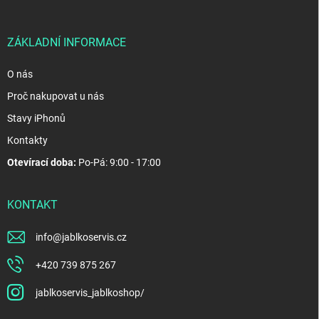
t
í
ZÁKLADNÍ INFORMACE
O nás
Proč nakupovat u nás
Stavy iPhonů
Kontakty
Otevírací doba:
Po-Pá: 9:00 - 17:00
KONTAKT
info
@
jablkoservis.cz
+420 739 875 267
jablkoservis_jablkoshop/