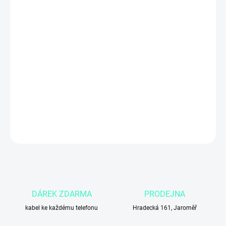
ZADNÍ KRYT
MŮŽEME DORUČIT DO:
3.11.2026
Apple iPhone 14 s kapacitou
256 GB
v barvě
temně inkoustová
je
ideální volbou pro uživatele, kteří chtějí
výkonný iPhone s velkým
úložištěm
, kvalitním
6,1″ Super Retina XDR OLED displejem
a
spolehlivým fotoaparátem. Skvělý pro práci, focení i dlouhodobé
používání.
DETAILNÍ INFORMACE
ZEPTAT SE
DÁREK ZDARMA
PRODEJNA
kabel ke každému telefonu
Hradecká 161, Jaroměř