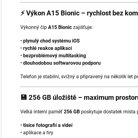
⚡
Výkon A15 Bionic – rychlost bez ko
Výkonný čip
A15 Bionic
zajišťuje:
•
plynulý chod systému iOS
•
rychlé reakce aplikací
•
bezproblémový multitasking
•
dlouhodobou softwarovou podporu
Telefon je stabilní, svižný a připravený na několik let p
💾
256 GB úložiště – maximum prostor
Velká interní paměť
256 GB
poskytuje dostatek místa 
•
tisíce fotografií a videí
• aplikace a hry