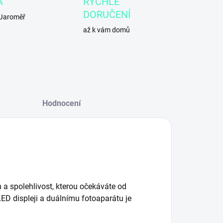
A
RYCHLÉ
DORUČENÍ
 Jaroměř
až k vám domů
Hodnocení
 a spolehlivost, kterou očekáváte od
ED displeji a duálnímu fotoaparátu je