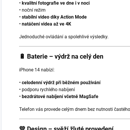
•
kvalitní fotografie ve dne i v noci
• noční režim
•
stabilní video díky Action Mode
•
natáčení videa až ve 4K
Jednoduché ovládání a spolehlivé výsledky.
🔋
Baterie – výdrž na celý den
iPhone 14 nabízí:
•
celodenní výdrž při běžném používání
• podporu rychlého nabíjení
•
bezdrátové nabíjení včetně MagSafe
Telefon vás provede celým dnem bez nutnosti častého 
💛
Design – svěží žluté provedení