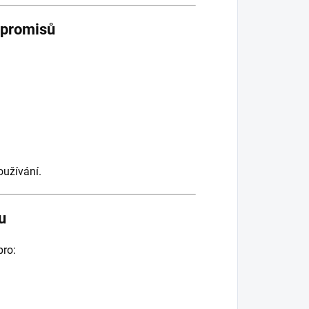
mpromisů
oužívání.
u
pro: