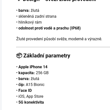
•
barva:
žlutá
• skleněná zadní strana
• hliníkový rám
•
odolnost proti vodě a prachu (IP68)
Žluté provedení působí svěže, moderně a výrazně.
📦
Základní parametry
•
Apple iPhone 14
•
kapacita:
256 GB
•
barva:
žlutá
•
čip:
A15 Bionic
•
Face ID
• iOS, App Store
•
5G konektivita