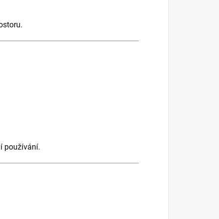
ostoru.
ní používání.