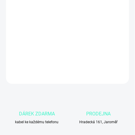
MŮŽEME DORUČIT DO:
3.11.2026
Apple iPhone 14 512 GB v elegantní fialové barvě
boří limity.
Zapomeňte na hlášky o plném úložišti – s kapacitou 512 GB
získáte královský prostor pro všechny aplikace, hry i 4K záznamy.
V kombinaci s brutálním výkonem čipu A15 Bionic a nádherným
6,1″ OLED displejem jde o investici do telefonu, který s vámi bez
zadýchání udrží krok i za několik let.
DETAILNÍ INFORMACE
ZEPTAT SE
DÁREK ZDARMA
PRODEJNA
kabel ke každému telefonu
Hradecká 161, Jaroměř