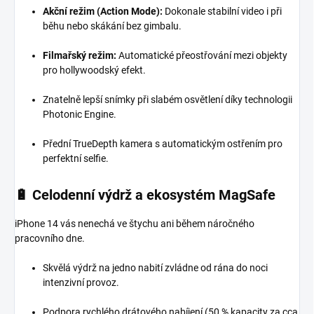
Akční režim (Action Mode):
Dokonale stabilní video i při
běhu nebo skákání bez gimbalu.
Filmařský režim:
Automatické přeostřování mezi objekty
pro hollywoodský efekt.
Znatelně lepší snímky při slabém osvětlení díky technologii
Photonic Engine.
Přední TrueDepth kamera s automatickým ostřením pro
perfektní selfie.
🔋 Celodenní výdrž a ekosystém MagSafe
iPhone 14 vás nenechá ve štychu ani během náročného
pracovního dne.
Skvělá výdrž na jedno nabití zvládne od rána do noci
intenzivní provoz.
Podpora rychlého drátového nabíjení (50 % kapacity za cca