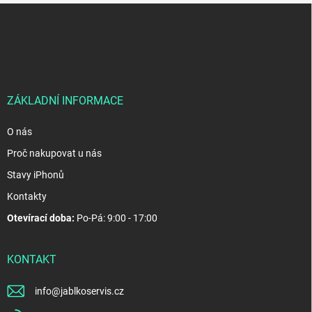
Z
á
p
a
t
í
ZÁKLADNÍ INFORMACE
O nás
Proč nakupovat u nás
Stavy iPhonů
Kontakty
Otevírací doba:
Po-Pá: 9:00 - 17:00
KONTAKT
info
@
jablkoservis.cz