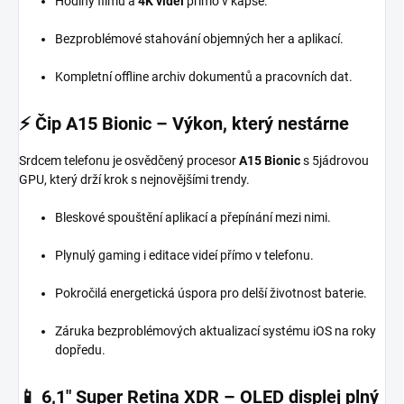
Hodiny filmů a
4K videí
přímo v kapse.
Bezproblémové stahování objemných her a aplikací.
Kompletní offline archiv dokumentů a pracovních dat.
⚡ Čip A15 Bionic – Výkon, který nestárne
Srdcem telefonu je osvědčený procesor
A15 Bionic
s 5jádrovou
GPU, který drží krok s nejnovějšími trendy.
Bleskové spouštění aplikací a přepínání mezi nimi.
Plynulý gaming i editace videí přímo v telefonu.
Pokročilá energetická úspora pro delší životnost baterie.
Záruka bezproblémových aktualizací systému iOS na roky
dopředu.
📱 6,1″ Super Retina XDR – OLED displej plný