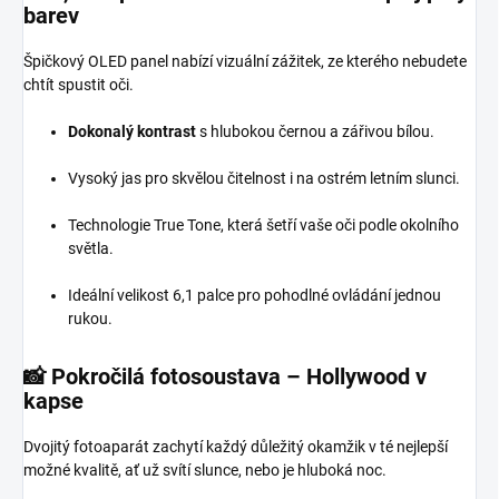
barev
Špičkový OLED panel nabízí vizuální zážitek, ze kterého nebudete
chtít spustit oči.
Dokonalý kontrast
s hlubokou černou a zářivou bílou.
Vysoký jas pro skvělou čitelnost i na ostrém letním slunci.
Technologie True Tone, která šetří vaše oči podle okolního
světla.
Ideální velikost 6,1 palce pro pohodlné ovládání jednou
rukou.
📸 Pokročilá fotosoustava – Hollywood v
kapse
Dvojitý fotoaparát zachytí každý důležitý okamžik v té nejlepší
možné kvalitě, ať už svítí slunce, nebo je hluboká noc.