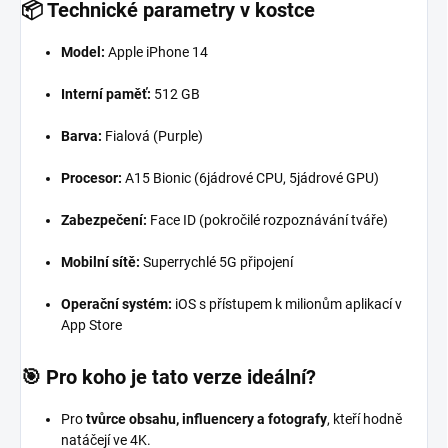
📦 Technické parametry v kostce
Model:
Apple iPhone 14
Interní paměť:
512 GB
Barva:
Fialová (Purple)
Procesor:
A15 Bionic (6jádrové CPU, 5jádrové GPU)
Zabezpečení:
Face ID (pokročilé rozpoznávání tváře)
Mobilní sítě:
Superrychlé 5G připojení
Operační systém:
iOS s přístupem k milionům aplikací v
App Store
🎯 Pro koho je tato verze ideální?
Pro
tvůrce obsahu, influencery a fotografy
, kteří hodně
natáčejí ve 4K.