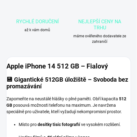
RYCHLÉ DORUČENÍ
NEJLEPŠÍ CENY NA
TRHU
až k vám domů
máme ověřeného dodavatele ze
zahraničí
Apple iPhone 14 512 GB – Fialový
💾 Gigantické 512GB úložiště – Svoboda bez
promazávání
Zapomeňte na neustálé hlášky o plné paměti. Obří kapacita
512
GB
posouvá možnosti telefonu na maximum. Je navržena
speciálně pro uživatele, kteří vyžadují nekompromisní prostor.
Místo pro
desítky tisíc fotografií
ve vysokém rozlišení.