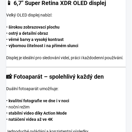
📱
6,7″ Super Retina XDR OLED displej
Velký OLED displej nabízí:
•
širokou zobrazovací plochu
•
ostrý a detailní obraz
•
věrné barvy a vysoký kontrast
•
výbornou čitelnost i na přímém slunci
Displej je ideální pro sledování videí, práci i každodenní používání.
📸
Fotoaparát – spolehlivý každý den
Duální fotoaparát umožňuje:
•
kvalitní fotografie ve dne i v noci
• noční režim
•
stabilní video díky Action Mode
•
natáčení videa až ve 4K
Jednoduché ovládání a konzistentní výsledky.