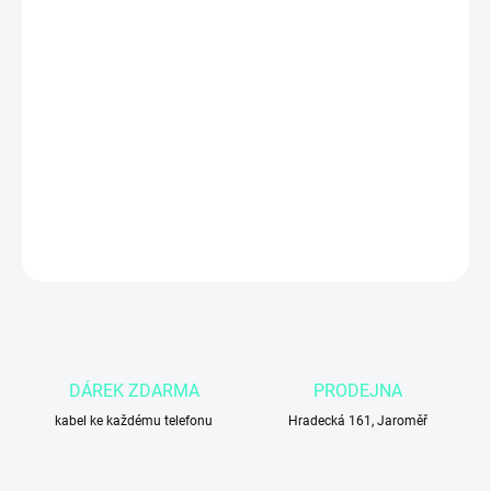
MŮŽEME DORUČIT DO:
4.11.2026
Apple iPhone 14 Plus s kapacitou
128 GB
ve
žluté
barvě nabízí
velký 6,7″ Super Retina XDR OLED displej
, výkonný
čip A15
Bionic
, kvalitní fotoaparát a dlouhou výdrž baterie. Ideální volba
pro uživatele, kteří chtějí
komfort větší obrazovky a spolehlivý
výkon
pro každodenní použití i multimédia.
DETAILNÍ INFORMACE
ZEPTAT SE
DÁREK ZDARMA
PRODEJNA
kabel ke každému telefonu
Hradecká 161, Jaroměř