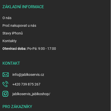
í
ZÁKLADNÍ INFORMACE
O nás
Proč nakupovat u nás
Stavy iPhonů
Kontakty
Otevírací doba:
Po-Pá: 9:00 - 17:00
KONTAKT
info
@
jablkoservis.cz
+420 739 875 267
jablkoservis_jablkoshop/
PRO ZÁKAZNÍKY