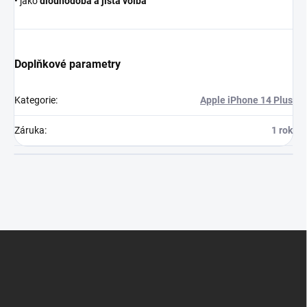
• jako
dlouhodobá a jistá volba
Doplňkové parametry
Kategorie
:
Apple iPhone 14 Plus
Záruka
:
1 rok
Z
á
p
a
t