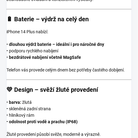
🔋
Baterie – výdrž na celý den
iPhone 14 Plus nabízí:
•
dlouhou výdrž baterie – ideální i pro náročné dny
• podporu rychlého nabíjení
•
bezdrátové nabíjení včetně MagSafe
Telefon vás provede celým dnem bez potřeby častého dobíjení.
💛
Design – svěží žluté provedení
•
barva:
žlutá
• skleněná zadní strana
• hliníkový rám
•
odolnost proti vodě a prachu (IP68)
Žluté provedení působí svěže, moderně a výrazně.