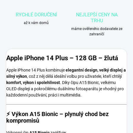
RYCHLÉ DORUČENÍ
NEJLEPŠÍ CENY NA
TRHU
až k vám domů
máme ověřeného dodavatele ze
zahraničí
Apple iPhone 14 Plus
– 128 GB – žlutá
Apple iPhone 14 Plus kombinuje
elegantní design, velký displej a
silný výkon
, což z něj dělá ideální volbu pro uživatele, kteří chtějí
komfort, výkon i spolehlivost
. Díky čipu A15 Bionic, velkému
OLED displeji a pokročilému duálnímu fotoaparátu je vhodný pro
každodenní používání, práci i multimédia.
⚡
Výkon A15 Bionic – plynulý chod bez
kompromisů
Výkonný čip
A15 Bionic
zajišťuje: