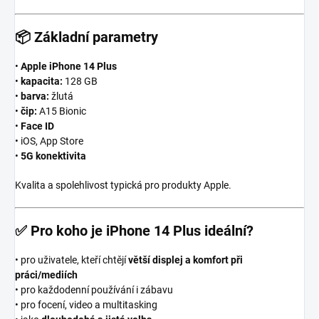
📦
Základní parametry
•
Apple iPhone 14 Plus
•
kapacita:
128 GB
•
barva:
žlutá
•
čip:
A15 Bionic
•
Face ID
• iOS, App Store
•
5G konektivita
Kvalita a spolehlivost typická pro produkty Apple.
✅
Pro koho je iPhone 14 Plus ideální?
• pro uživatele, kteří chtějí
větší displej a komfort při
práci/mediích
• pro každodenní používání i zábavu
• pro focení, video a multitasking