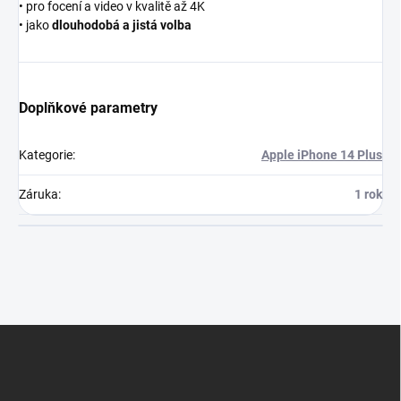
• pro focení a video v kvalitě až 4K
• jako
dlouhodobá a jistá volba
Doplňkové parametry
Kategorie
:
Apple iPhone 14 Plus
Záruka
:
1 rok
Z
á
p
a