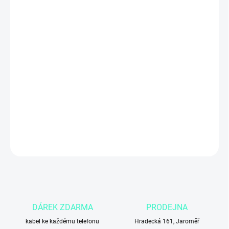
ZADNÍ KRYT
MŮŽEME DORUČIT DO:
4.11.2026
Apple iPhone 14 Plus s kapacitou
256 GB
ve
fialové
barvě nabízí
velký 6,7″ Super Retina XDR OLED displej
, výkonný
čip A15
Bionic
, kvalitní fotoaparát a prostorné úložiště pro tisíce fotek,
videí i aplikací. Ideální volba pro uživatele, kteří chtějí
komfort větší
obrazovky a dlouhou výdrž baterie
i vysoký výkon pro každodenní
použití.
DETAILNÍ INFORMACE
ZEPTAT SE
DÁREK ZDARMA
PRODEJNA
kabel ke každému telefonu
Hradecká 161, Jaroměř