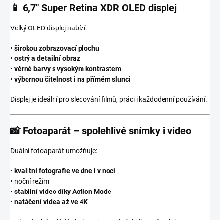
📱
6,7″ Super Retina XDR OLED displej
Velký OLED displej nabízí:
•
širokou zobrazovací plochu
•
ostrý a detailní obraz
•
věrné barvy s vysokým kontrastem
•
výbornou čitelnost i na přímém slunci
Displej je ideální pro sledování filmů, práci i každodenní používání.
📸
Fotoaparát – spolehlivé snímky i video
Duální fotoaparát umožňuje:
•
kvalitní fotografie ve dne i v noci
• noční režim
•
stabilní video díky Action Mode
•
natáčení videa až ve 4K