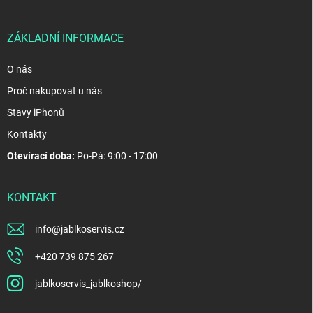
t
í
ZÁKLADNÍ INFORMACE
O nás
Proč nakupovat u nás
Stavy iPhonů
Kontakty
Otevírací doba:
Po-Pá: 9:00 - 17:00
KONTAKT
info
@
jablkoservis.cz
+420 739 875 267
jablkoservis_jablkoshop/