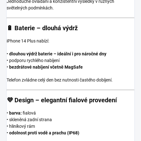
Jednoduché ovládání a konzistentní výsledky v různých
světelných podmínkách.
🔋
Baterie – dlouhá výdrž
iPhone 14 Plus nabízí:
•
dlouhou výdrž baterie – ideální i pro náročné dny
• podporu rychlého nabíjení
•
bezdrátové nabíjení včetně MagSafe
Telefon zvládne celý den bez nutnosti častého dobíjení.
💜
Design – elegantní fialové provedení
•
barva:
fialová
• skleněná zadní strana
• hliníkový rám
•
odolnost proti vodě a prachu (IP68)