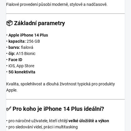
Fialové provedení působí moderně, stylově a nadčasově.
📦
Základní parametry
•
Apple iPhone 14 Plus
•
kapacita:
256 GB
•
barva:
fialová
•
čip:
A15 Bionic
•
Face ID
• iOS, App Store
•
5G konektivita
Kvalita, spolehlivost a dlouhá životnost typická pro produkty
Apple.
✅
Pro koho je iPhone 14 Plus ideální?
• pro náročné uživatele, kteří chtějí
velké úložiště a výkon
• pro sledování videí, práci i multitasking