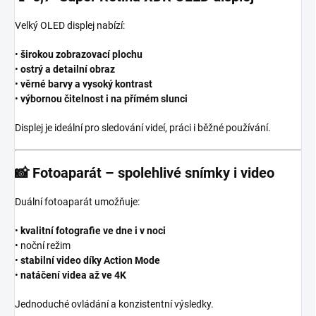
Velký OLED displej nabízí:
•
širokou zobrazovací plochu
•
ostrý a detailní obraz
•
věrné barvy a vysoký kontrast
•
výbornou čitelnost i na přímém slunci
Displej je ideální pro sledování videí, práci i běžné používání.
📸
Fotoaparát – spolehlivé snímky i video
Duální fotoaparát umožňuje:
•
kvalitní fotografie ve dne i v noci
• noční režim
•
stabilní video díky Action Mode
•
natáčení videa až ve 4K
Jednoduché ovládání a konzistentní výsledky.