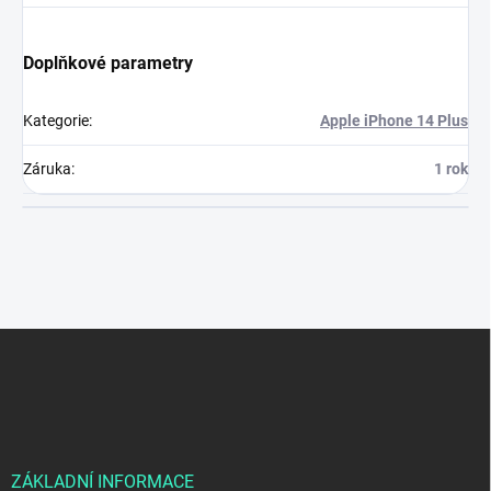
Doplňkové parametry
Kategorie
:
Apple iPhone 14 Plus
Záruka
:
1 rok
Z
á
p
a
t
í
ZÁKLADNÍ INFORMACE