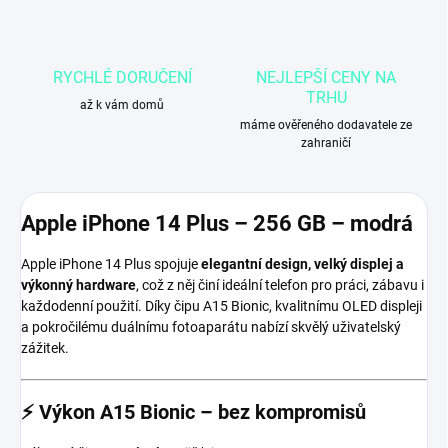
RYCHLÉ DORUČENÍ
NEJLEPŠÍ CENY NA
TRHU
až k vám domů
máme ověřeného dodavatele ze
zahraničí
Apple iPhone 14 Plus
– 256 GB – modrá
Apple iPhone 14 Plus spojuje
elegantní design, velký displej a
výkonný hardware
, což z něj činí ideální telefon pro práci, zábavu i
každodenní použití. Díky čipu A15 Bionic, kvalitnímu OLED displeji
a pokročilému duálnímu fotoaparátu nabízí skvělý uživatelský
zážitek.
⚡
Výkon A15 Bionic – bez kompromisů