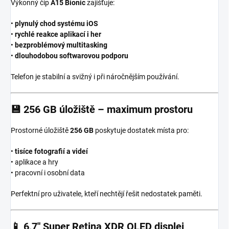
Výkonný čip
A15 Bionic
zajišťuje:
•
plynulý chod systému iOS
•
rychlé reakce aplikací i her
•
bezproblémový multitasking
•
dlouhodobou softwarovou podporu
Telefon je stabilní a svižný i při náročnějším používání.
💾
256 GB úložiště – maximum prostoru
Prostorné úložiště
256 GB
poskytuje dostatek místa pro:
•
tisíce fotografií a videí
• aplikace a hry
• pracovní i osobní data
Perfektní pro uživatele, kteří nechtějí řešit nedostatek paměti.
📱
6,7″ Super Retina XDR OLED displej