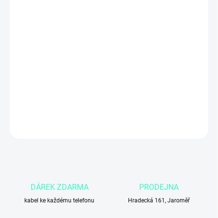
ZADNÍ KRYT
MŮŽEME DORUČIT DO:
4.11.2026
Apple iPhone 14 Plus s kapacitou
256 GB
v
modré
barvě nabízí
velký 6,7″ Super Retina XDR OLED displej
, výkonný
čip A15
Bionic
, kvalitní fotoaparát a dostatek úložiště pro stovky aplikací,
fotek i videí. Ideální pro náročné uživatele, kteří chtějí
komfort
větší obrazovky a dlouhou výdrž baterie
.
DETAILNÍ INFORMACE
ZEPTAT SE
DÁREK ZDARMA
PRODEJNA
kabel ke každému telefonu
Hradecká 161, Jaroměř