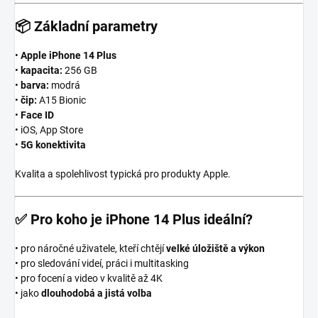
📦
Základní parametry
•
Apple iPhone 14 Plus
•
kapacita:
256 GB
•
barva:
modrá
•
čip:
A15 Bionic
•
Face ID
• iOS, App Store
•
5G konektivita
Kvalita a spolehlivost typická pro produkty Apple.
✅
Pro koho je iPhone 14 Plus ideální?
• pro náročné uživatele, kteří chtějí
velké úložiště a výkon
• pro sledování videí, práci i multitasking
• pro focení a video v kvalitě až 4K
• jako
dlouhodobá a jistá volba