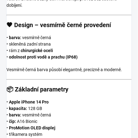
dobíjení.
🖤
Design – vesmírně černé provedení
•
barva:
vesmírně černá
• skleněná zadní strana
• rám z
chirurgické oceli
•
odolnost proti vodě a prachu (IP68)
Vesmírně černá barva působí elegantně, precizně a moderně.
📦
Základní parametry
•
Apple iPhone 14 Pro
•
kapacita:
128 GB
•
barva:
vesmírně černá
•
čip:
A16 Bionic
•
ProMotion OLED displej
• tříkamera systém