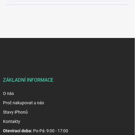
Z
á
p
a
t
í
ZÁKLADNÍ INFORMACE
O nás
Proč nakupovat u nás
Stavy iPhonů
Kontakty
Otevírací doba:
Po-Pá: 9:00 - 17:00