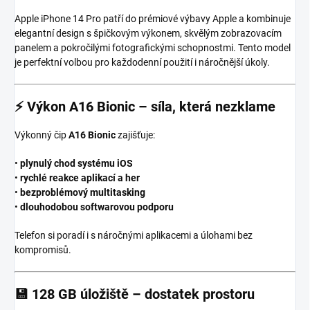
Apple iPhone 14 Pro patří do prémiové výbavy Apple a kombinuje
elegantní design s špičkovým výkonem, skvělým zobrazovacím
panelem a pokročilými fotografickými schopnostmi. Tento model
je perfektní volbou pro každodenní použití i náročnější úkoly.
⚡
Výkon A16 Bionic – síla, která nezklame
Výkonný čip
A16 Bionic
zajišťuje:
•
plynulý chod systému iOS
•
rychlé reakce aplikací a her
•
bezproblémový multitasking
•
dlouhodobou softwarovou podporu
Telefon si poradí i s náročnými aplikacemi a úlohami bez
kompromisů.
💾
128 GB úložiště – dostatek prostoru