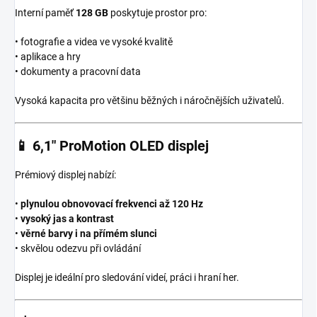
Interní paměť
128 GB
poskytuje prostor pro:
• fotografie a videa ve vysoké kvalitě
• aplikace a hry
• dokumenty a pracovní data
Vysoká kapacita pro většinu běžných i náročnějších uživatelů.
📱
6,1″ ProMotion OLED displej
Prémiový displej nabízí:
•
plynulou obnovovací frekvenci až 120 Hz
•
vysoký jas a kontrast
•
věrné barvy i na přímém slunci
• skvělou odezvu při ovládání
Displej je ideální pro sledování videí, práci i hraní her.