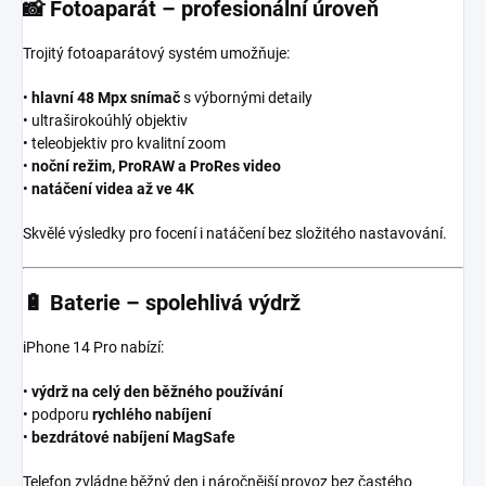
📸
Fotoaparát – profesionální úroveň
Trojitý fotoaparátový systém umožňuje:
•
hlavní 48 Mpx snímač
s výbornými detaily
• ultraširokoúhlý objektiv
• teleobjektiv pro kvalitní zoom
•
noční režim, ProRAW a ProRes video
•
natáčení videa až ve 4K
Skvělé výsledky pro focení i natáčení bez složitého nastavování.
🔋
Baterie – spolehlivá výdrž
iPhone 14 Pro nabízí:
•
výdrž na celý den běžného používání
• podporu
rychlého nabíjení
•
bezdrátové nabíjení MagSafe
Telefon zvládne běžný den i náročnější provoz bez častého